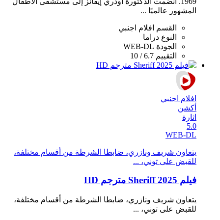
1969. انضمت الدكتورة أودري إيفانز إلى مستشفى الأطفال
المشهور عالميًا ...
القسم
افلام اجنبي
النوع
دراما
الجودة
WEB-DL
التقييم
6.7 / 10
افلام اجنبي
أكشن
اثارة
5.0
WEB-DL
يتعاون شريف ونازري، ضابطا الشرطة من أقسام مختلفة،
للقبض على توني، ...
فيلم Sheriff 2025 مترجم HD
يتعاون شريف ونازري، ضابطا الشرطة من أقسام مختلفة،
للقبض على توني، ...