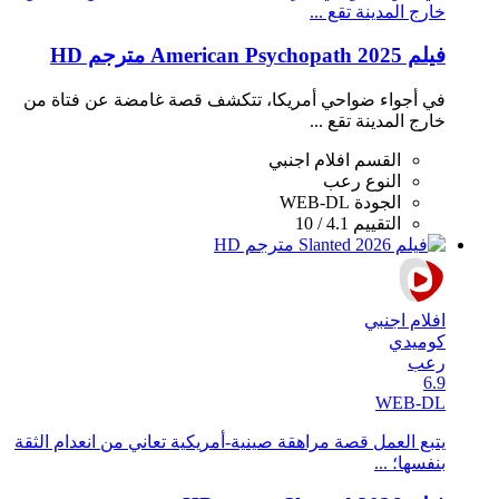
خارج المدينة تقع ...
فيلم American Psychopath 2025 مترجم HD
في أجواء ضواحي أمريكا، تتكشف قصة غامضة عن فتاة من
خارج المدينة تقع ...
القسم
افلام اجنبي
النوع
رعب
الجودة
WEB-DL
التقييم
4.1 / 10
افلام اجنبي
كوميدي
رعب
6.9
WEB-DL
يتبع العمل قصة مراهقة صينية-أمريكية تعاني من انعدام الثقة
بنفسها؛ ...