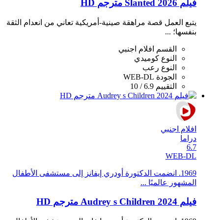
فيلم Slanted 2026 مترجم HD
يتبع العمل قصة مراهقة صينية-أمريكية تعاني من انعدام الثقة
بنفسها؛ ...
القسم
افلام اجنبي
النوع
كوميدي
النوع
رعب
الجودة
WEB-DL
التقييم
6.9 / 10
افلام اجنبي
دراما
6.7
WEB-DL
1969. انضمت الدكتورة أودري إيفانز إلى مستشفى الأطفال
المشهور عالميًا ...
فيلم Audrey s Children 2024 مترجم HD