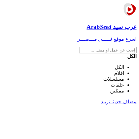
عرب سيد
Seed
Arab
اسرع موقع
فـــــي مـــصـــر
الكل
الكل
افلام
مسلسلات
حلقات
ممثلين
مضاف حديثا
تريند