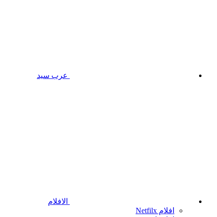
عرب سيد
الافلام
افلام Netfilx