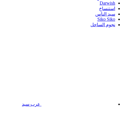
Darwish
استنساخ
سيد الناس
Siko Siko
نجوم الساحل
عرب سيد