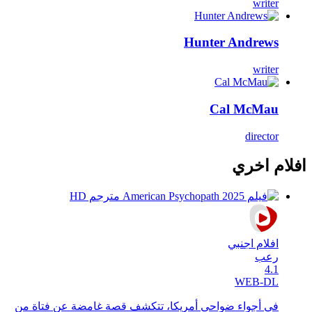
writer
Hunter Andrews
writer
Cal McMau
director
افلام اخري
افلام اجنبي
رعب
4.1
WEB-DL
في أجواء ضواحي أمريكا، تتكشف قصة غامضة عن فتاة من