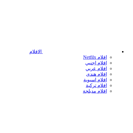
الافلام
افلام Netfilx
افلام اجنبي
افلام عربي
افلام هندى
افلام اسيوية
افلام تركية
افلام مدبلجة