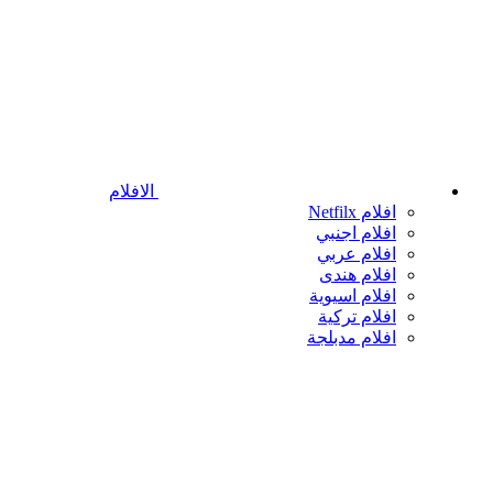
الافلام
افلام Netfilx
افلام اجنبي
افلام عربي
افلام هندى
افلام اسيوية
افلام تركية
افلام مدبلجة