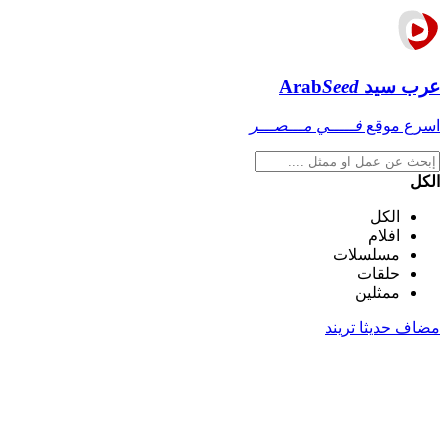
عرب سيد
Seed
Arab
اسرع موقع
فـــــي مـــصـــر
الكل
الكل
افلام
مسلسلات
حلقات
ممثلين
مضاف حديثا
تريند