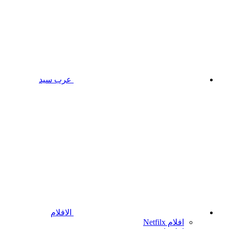
عرب سيد
الافلام
افلام Netfilx