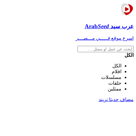
عرب سيد
Seed
Arab
اسرع موقع
فـــــي مـــصـــر
الكل
الكل
افلام
مسلسلات
حلقات
ممثلين
مضاف حديثا
تريند