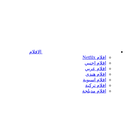
الافلام
افلام Netfilx
افلام اجنبي
افلام عربي
افلام هندى
افلام اسيوية
افلام تركية
افلام مدبلجة