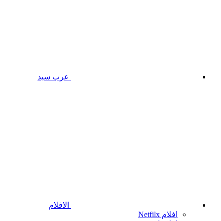
عرب سيد
الافلام
افلام Netfilx