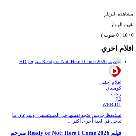
مشاهدة التريلر
تقييم الزوار
0 / 10
( 0 صوت )
افلام اخري
افلام اجنبي
كوميدي
رعب
7.2
WEB-DL
تستيقظ جريس فتجد نفسها في المستشفى، وسرعان ما
تدخل في لعبة أخرى أكثر ...
فيلم Ready or Not: Here I Come 2026 مترجم