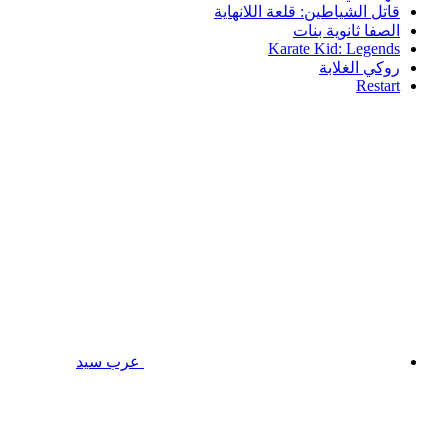
قاتل الشياطين: قلعة اللانهاية
الصفا ثانوية بنات
Karate Kid: Legends
روكي الغلابة
Restart
عرب سيد