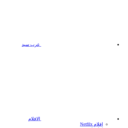
عرب سيد
الافلام
افلام Netfilx