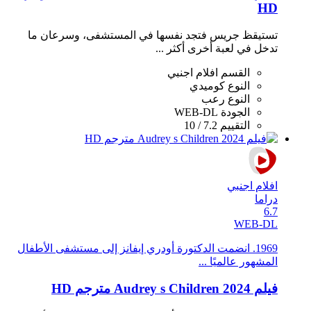
HD
تستيقظ جريس فتجد نفسها في المستشفى، وسرعان ما
تدخل في لعبة أخرى أكثر ...
القسم
افلام اجنبي
النوع
كوميدي
النوع
رعب
الجودة
WEB-DL
التقييم
7.2 / 10
افلام اجنبي
دراما
6.7
WEB-DL
1969. انضمت الدكتورة أودري إيفانز إلى مستشفى الأطفال
المشهور عالميًا ...
فيلم Audrey s Children 2024 مترجم HD