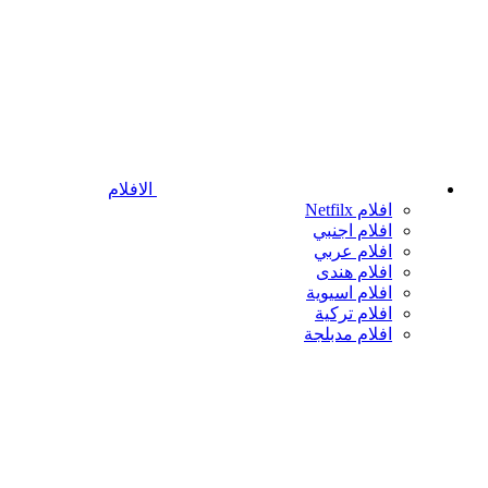
الافلام
افلام Netfilx
افلام اجنبي
افلام عربي
افلام هندى
افلام اسيوية
افلام تركية
افلام مدبلجة