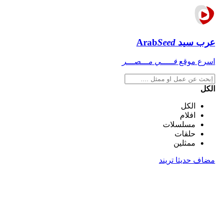
عرب سيد
Seed
Arab
اسرع موقع
فـــــي مـــصـــر
الكل
الكل
افلام
مسلسلات
حلقات
ممثلين
مضاف حديثا
تريند