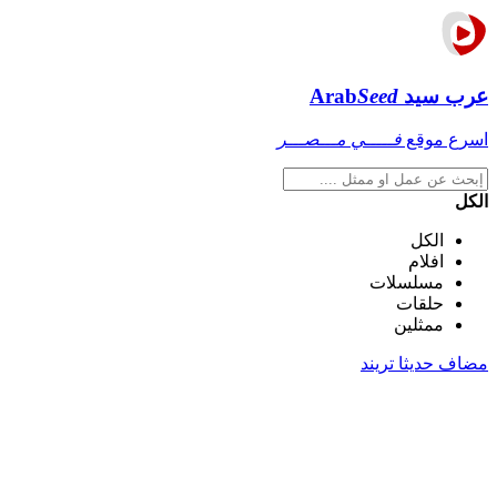
عرب سيد
Seed
Arab
اسرع موقع
فـــــي مـــصـــر
الكل
الكل
افلام
مسلسلات
حلقات
ممثلين
مضاف حديثا
تريند