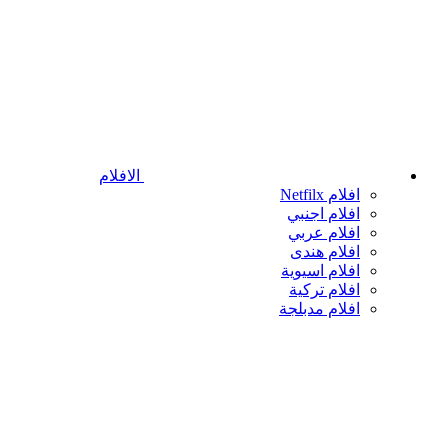
الافلام
افلام Netfilx
افلام اجنبي
افلام عربي
افلام هندى
افلام اسيوية
افلام تركية
افلام مدبلجة