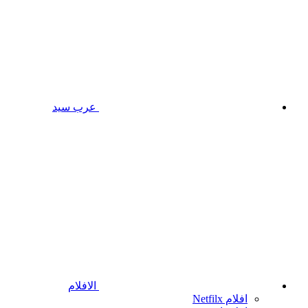
عرب سيد
الافلام
افلام Netfilx