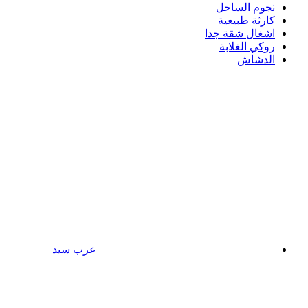
نجوم الساحل
كارثة طبيعية
اشغال شقة جدا
روكي الغلابة
الدشاش
عرب سيد