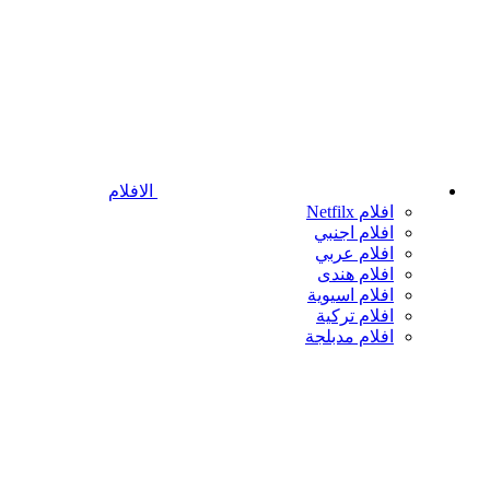
الافلام
افلام Netfilx
افلام اجنبي
افلام عربي
افلام هندى
افلام اسيوية
افلام تركية
افلام مدبلجة