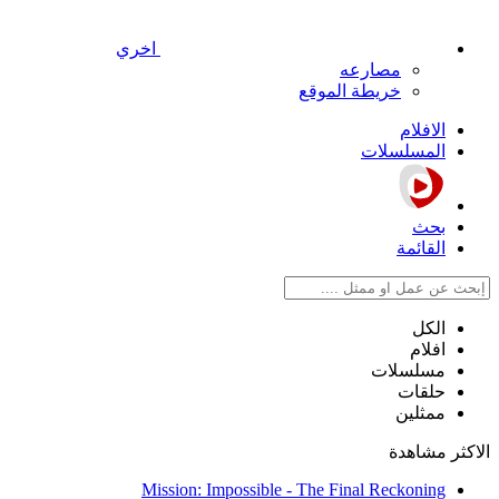
اخري
مصارعه
خريطة الموقع
الافلام
المسلسلات
بحث
القائمة
الكل
افلام
مسلسلات
حلقات
ممثلين
الاكثر مشاهدة
Mission: Impossible - The Final Reckoning