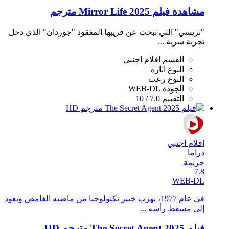
مشاهدة فيلم Mirror Life 2025 مترجم
"تريسي" التي تبحث عن قريبها المفقود "جوردان" الذي دخل
تجربة سرية ...
القسم
افلام اجنبي
النوع
اثارة
النوع
رعب
الجودة
WEB-DL
التقييم
7.0 / 10
افلام اجنبي
دراما
جريمة
7.8
WEB-DL
في عام 1977، يهرب خبير تكنولوجيا من ماضيه الغامض ويعود
إلى مسقط رأسه ...
فيلم The Secret Agent 2025 مترجم HD