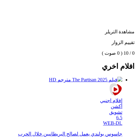
مشاهدة التريلر
تقييم الزوار
0 / 10
( 0 صوت )
افلام اخري
افلام اجنبي
أكشن
تشويق
6.5
WEB-DL
جاسوس بولندي يعمل لصالح البريطانيين خلال الحرب