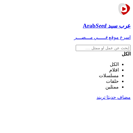
عرب سيد
Seed
Arab
اسرع موقع
فـــــي مـــصـــر
الكل
الكل
افلام
مسلسلات
حلقات
ممثلين
مضاف حديثا
تريند