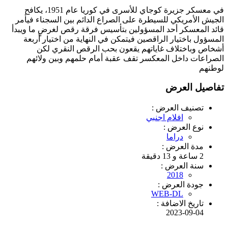
في معسكر جزيرة كوجاي للأسرى في كوريا عام 1951، يكافح
الجيش الأمريكي للسيطرة على الصراع الدائم بين السجناء فيأمر
قائد المعسكر أحد المسؤولين بتأسيس فرقة رقص لغرضٍ ما ويبدأ
المسؤول باختيار الراقصين فيتمكن في النهاية من اختيار أربعة
أشخاص وباختلاف غاياتهم يقعون بحب الرقص النقري لكن
الصراعات داخل المعكسر تقف عقبة أمام حلمهم وبين ولائهم
لوطنهم
تفاصيل العرض
تصنيف العرض :
افلام اجنبي
نوع العرض :
دراما
مدة العرض :
2 ساعة و 13 دقيقة
سنة العرض :
2018
جودة العرض :
WEB-DL
تاريخ الاضافة :
2023-09-04