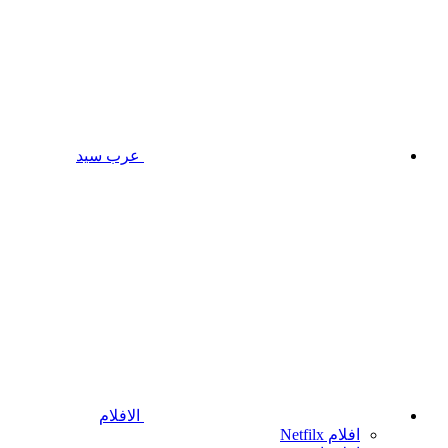
عرب سيد
الافلام
افلام Netfilx