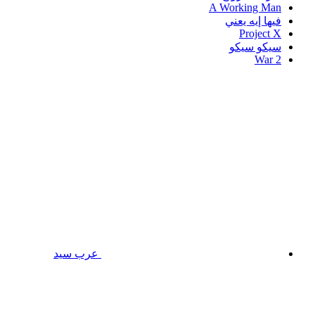
A Working Man
فيها إيه يعني
Project X
سيكو سيكو
War 2
عرب سيد