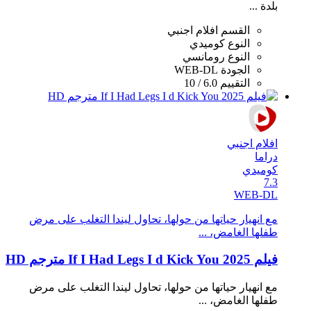
بلدة ...
القسم
افلام اجنبي
النوع
كوميدي
النوع
رومانسي
الجودة
WEB-DL
التقييم
6.0 / 10
افلام اجنبي
دراما
كوميدي
7.3
WEB-DL
مع انهيار حياتها من حولها، تحاول ليندا التغلب على مرض
طفلها الغامض، ...
فيلم If I Had Legs I d Kick You 2025 مترجم HD
مع انهيار حياتها من حولها، تحاول ليندا التغلب على مرض
طفلها الغامض، ...