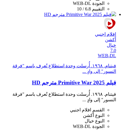
الجودة
WEB-DL
التقييم
6.8 / 10
افلام اجنبي
أكشن
خيال
7.0
WEB-DL
فيتنام. ١٩٦٨. أُرسلت وحدة استطلاع تُعرف باسم "فرقة
النسور" إلى وادٍ ...
فيلم Primitive War 2025 مترجم HD
فيتنام. ١٩٦٨. أُرسلت وحدة استطلاع تُعرف باسم "فرقة
النسور" إلى وادٍ ...
القسم
افلام اجنبي
النوع
أكشن
النوع
خيال
الجودة
WEB-DL