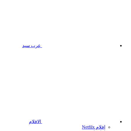
عرب سيد
الافلام
افلام Netfilx