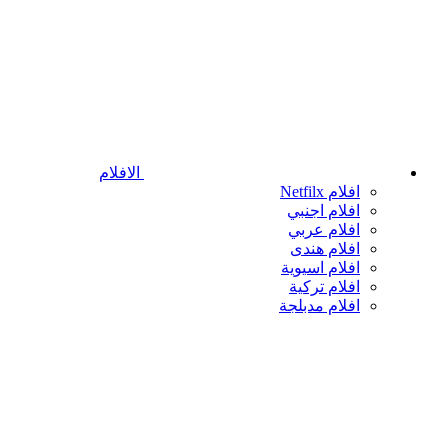
الافلام
افلام Netfilx
افلام اجنبي
افلام عربي
افلام هندى
افلام اسيوية
افلام تركية
افلام مدبلجة