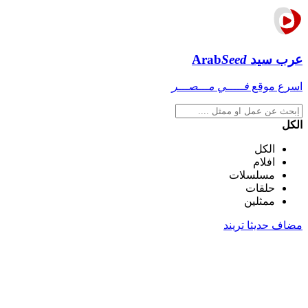
عرب سيد
Seed
Arab
اسرع موقع
فـــــي مـــصـــر
الكل
الكل
افلام
مسلسلات
حلقات
ممثلين
مضاف حديثا
تريند