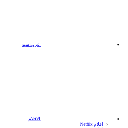
عرب سيد
الافلام
افلام Netfilx