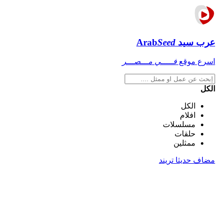
عرب سيد
Seed
Arab
اسرع موقع
فـــــي مـــصـــر
الكل
الكل
افلام
مسلسلات
حلقات
ممثلين
مضاف حديثا
تريند