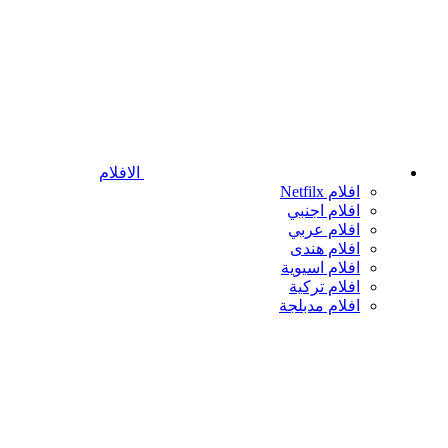
الافلام
افلام Netfilx
افلام اجنبي
افلام عربي
افلام هندى
افلام اسيوية
افلام تركية
افلام مدبلجة