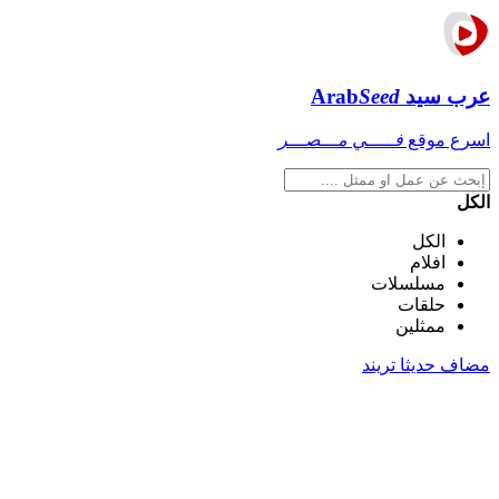
عرب سيد
Seed
Arab
اسرع موقع
فـــــي مـــصـــر
الكل
الكل
افلام
مسلسلات
حلقات
ممثلين
مضاف حديثا
تريند