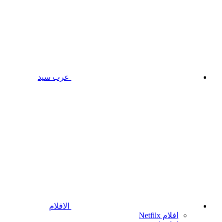
عرب سيد
الافلام
افلام Netfilx