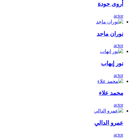
أروى جودة
actor
نوران ماجد
actor
نور إيهاب
actor
محمد علاء
actor
عمرو الدالي
actor