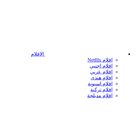
الافلام
افلام Netfilx
افلام اجنبي
افلام عربي
افلام هندى
افلام اسيوية
افلام تركية
افلام مدبلجة