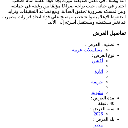
ابنه يوسف في مقتل صديقته ميرنا. يجد فؤاد نفسه أمام أصعب
اختبار في حياته، حيث يواجه صراعًا مؤلمًا بين رغبته في حمايته،
وبين تمسكه بضرورة تحقيق العدالة. ومع تصاعد التحقيقات وتزايد
الضغوط الإعلامية والشخصية، يصبح على فؤاد اتخاذ قرارات مصيرية
قد تغير مستقبله ومستقبل أسرته إلى الأبد.
تفاصيل العرض
تصنيف العرض :
مسلسلات عربية
نوع العرض :
أكشن
اثارة
جريمة
تشويق
مدة العرض :
40 دقيقة
سنة العرض :
2026
بلد العرض :
مصر