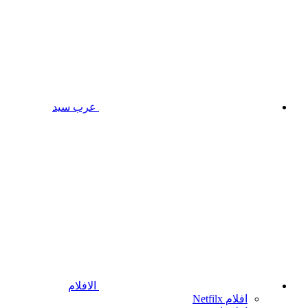
عرب سيد
الافلام
افلام Netfilx