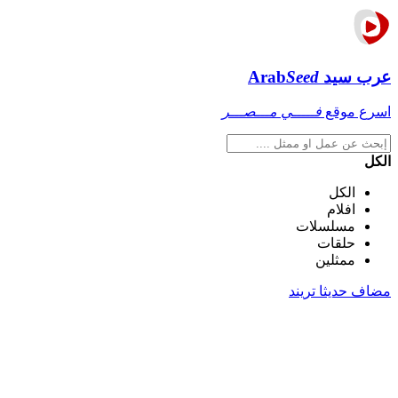
عرب سيد
Seed
Arab
اسرع موقع
فـــــي مـــصـــر
الكل
الكل
افلام
مسلسلات
حلقات
ممثلين
مضاف حديثا
تريند