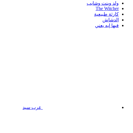
ولد وبنت وشايب
The Witcher
كارثة طبيعية
الدشاش
فيها إيه يعني
عرب سيد