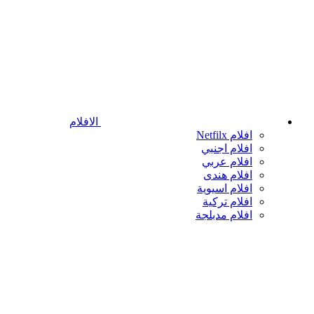
الافلام
افلام Netfilx
افلام اجنبي
افلام عربي
افلام هندى
افلام اسيوية
افلام تركية
افلام مدبلجة