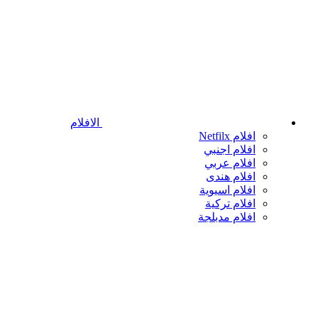
الافلام
افلام Netfilx
افلام اجنبي
افلام عربي
افلام هندى
افلام اسيوية
افلام تركية
افلام مدبلجة