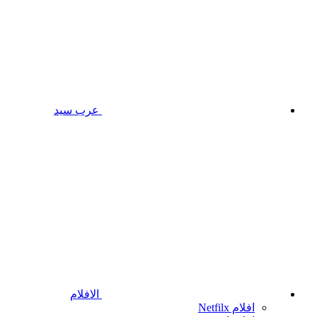
عرب سيد
الافلام
افلام Netfilx