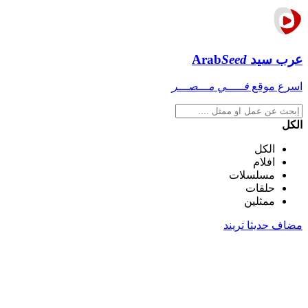
عرب سيد
Seed
Arab
اسرع موقع
فـــــي مـــصـــر
الكل
الكل
افلام
مسلسلات
حلقات
ممثلين
مضاف حديثا
تريند