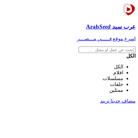
عرب سيد
Seed
Arab
اسرع موقع
فـــــي مـــصـــر
الكل
الكل
افلام
مسلسلات
حلقات
ممثلين
مضاف حديثا
تريند