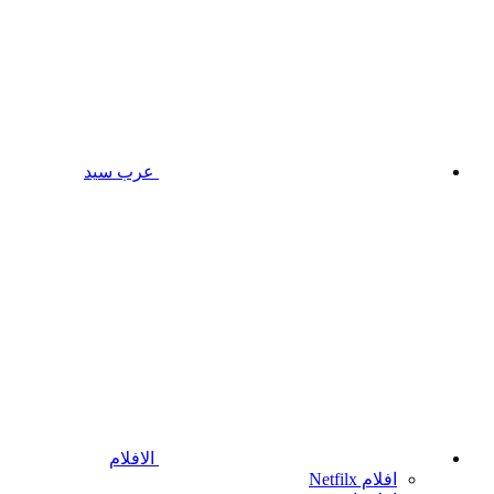
عرب سيد
الافلام
افلام Netfilx