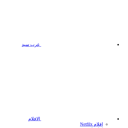
عرب سيد
الافلام
افلام Netfilx