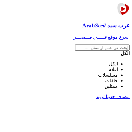
عرب سيد
Seed
Arab
اسرع موقع
فـــــي مـــصـــر
الكل
الكل
افلام
مسلسلات
حلقات
ممثلين
مضاف حديثا
تريند