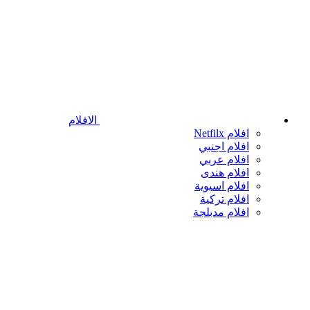
الافلام
افلام Netfilx
افلام اجنبي
افلام عربي
افلام هندى
افلام اسيوية
افلام تركية
افلام مدبلجة