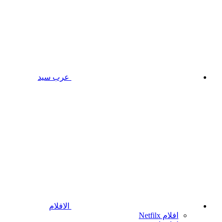
عرب سيد
الافلام
افلام Netfilx