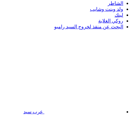
الشاطر
ولد وبنت وشايب
لينك
روكي الغلابة
البحث عن منفذ لخروج السيد رامبو
عرب سيد