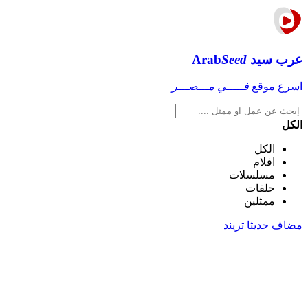
عرب سيد
Seed
Arab
اسرع موقع
فـــــي مـــصـــر
الكل
الكل
افلام
مسلسلات
حلقات
ممثلين
مضاف حديثا
تريند