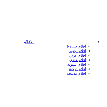
الافلام
افلام Netfilx
افلام اجنبي
افلام عربي
افلام هندى
افلام اسيوية
افلام تركية
افلام مدبلجة