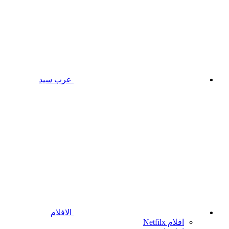
عرب سيد
الافلام
افلام Netfilx