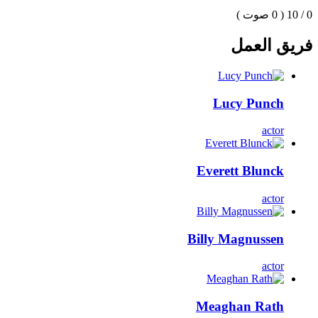
0 / 10
( 0 صوت )
فريق العمل
Lucy Punch
actor
Everett Blunck
actor
Billy Magnussen
actor
Meaghan Rath