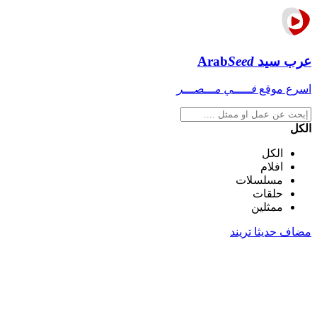
عرب سيد
Seed
Arab
اسرع موقع
فـــــي مـــصـــر
الكل
الكل
افلام
مسلسلات
حلقات
ممثلين
مضاف حديثا
تريند