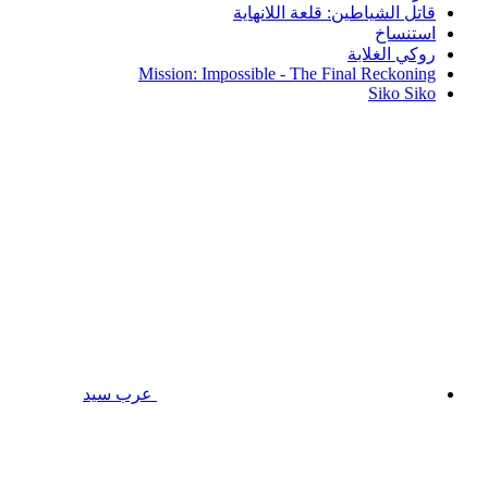
قاتل الشياطين: قلعة اللانهاية
استنساخ
روكي الغلابة
Mission: Impossible - The Final Reckoning
Siko Siko
عرب سيد