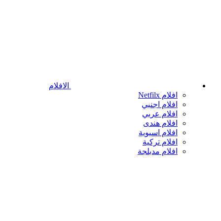
الافلام
افلام Netfilx
افلام اجنبي
افلام عربي
افلام هندى
افلام اسيوية
افلام تركية
افلام مدبلجة