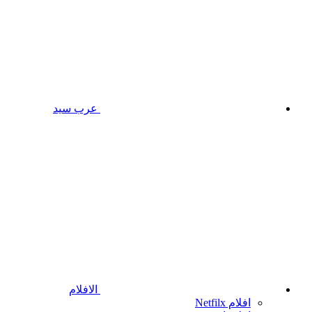
عرب سيد
الافلام
افلام Netfilx