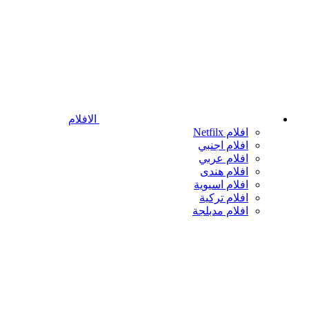
الافلام
افلام Netfilx
افلام اجنبي
افلام عربي
افلام هندى
افلام اسيوية
افلام تركية
افلام مدبلجة