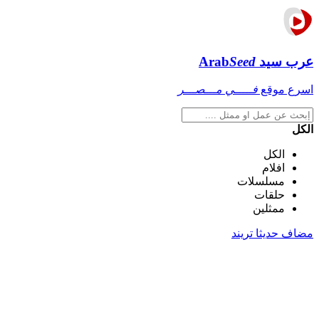
عرب سيد
Seed
Arab
اسرع موقع
فـــــي مـــصـــر
الكل
الكل
افلام
مسلسلات
حلقات
ممثلين
مضاف حديثا
تريند