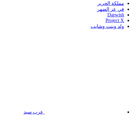
مملكة الحرير
في عز الضهر
Darwish
Project X
ولد وبنت وشايب
عرب سيد