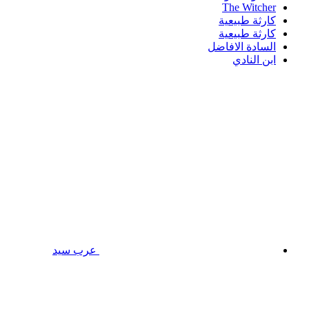
The Witcher
كارثة طبيعية
كارثة طبيعية
السادة الافاضل
ابن النادي
عرب سيد