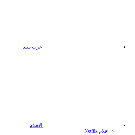
عرب سيد
الافلام
افلام Netfilx