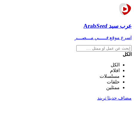
عرب سيد
Seed
Arab
اسرع موقع
فـــــي مـــصـــر
الكل
الكل
افلام
مسلسلات
حلقات
ممثلين
مضاف حديثا
تريند