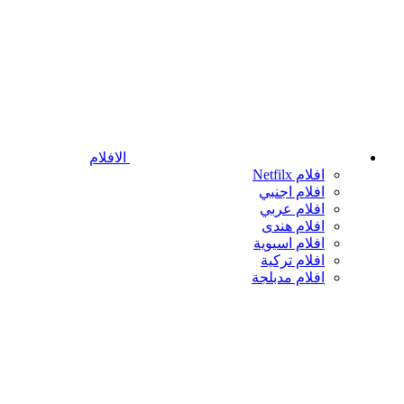
الافلام
افلام Netfilx
افلام اجنبي
افلام عربي
افلام هندى
افلام اسيوية
افلام تركية
افلام مدبلجة