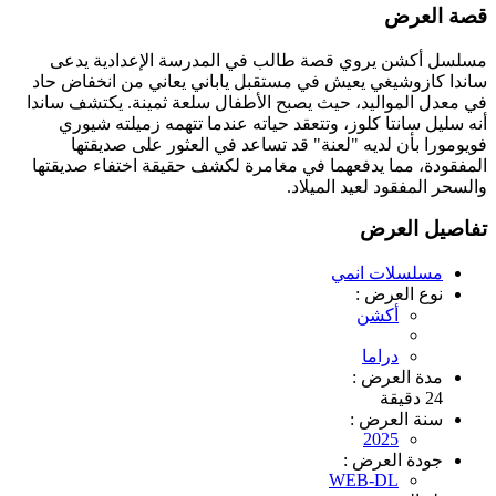
قصة العرض
مسلسل أكشن يروي قصة طالب في المدرسة الإعدادية يدعى
ساندا كازوشيغي يعيش في مستقبل ياباني يعاني من انخفاض حاد
في معدل المواليد، حيث يصبح الأطفال سلعة ثمينة. يكتشف ساندا
أنه سليل سانتا كلوز، وتتعقد حياته عندما تتهمه زميلته شيوري
فويومورا بأن لديه "لعنة" قد تساعد في العثور على صديقتها
المفقودة، مما يدفعهما في مغامرة لكشف حقيقة اختفاء صديقتها
والسحر المفقود لعيد الميلاد.
تفاصيل العرض
مسلسلات انمي
نوع العرض :
أكشن
دراما
مدة العرض :
24 دقيقة
سنة العرض :
2025
جودة العرض :
WEB-DL