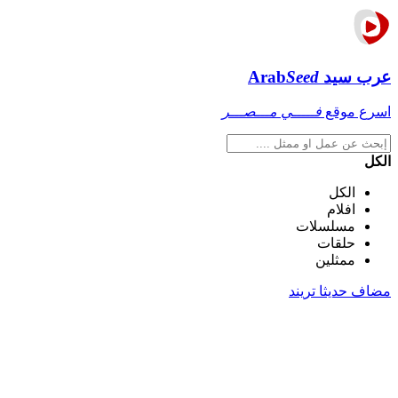
عرب سيد
Seed
Arab
اسرع موقع
فـــــي مـــصـــر
الكل
الكل
افلام
مسلسلات
حلقات
ممثلين
مضاف حديثا
تريند