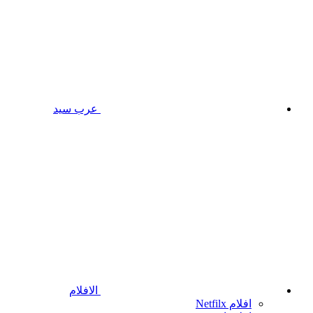
عرب سيد
الافلام
افلام Netfilx