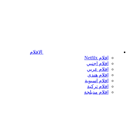
الافلام
افلام Netfilx
افلام اجنبي
افلام عربي
افلام هندى
افلام اسيوية
افلام تركية
افلام مدبلجة