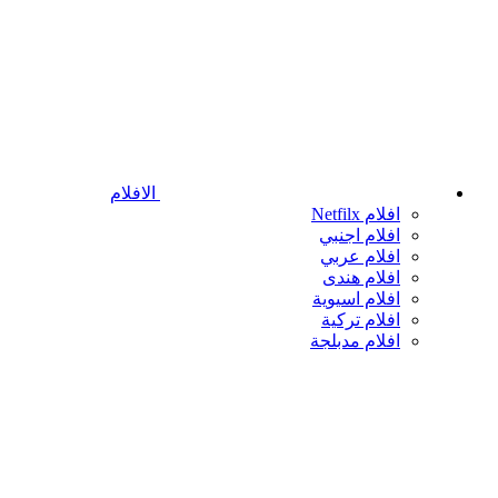
الافلام
افلام Netfilx
افلام اجنبي
افلام عربي
افلام هندى
افلام اسيوية
افلام تركية
افلام مدبلجة