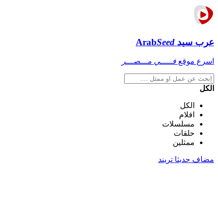
عرب سيد
Seed
Arab
اسرع موقع
فـــــي مـــصـــر
الكل
الكل
افلام
مسلسلات
حلقات
ممثلين
مضاف حديثا
تريند