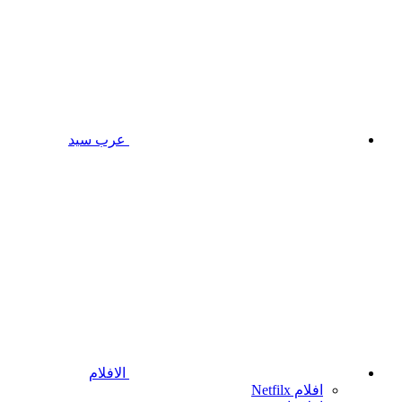
عرب سيد
الافلام
افلام Netfilx