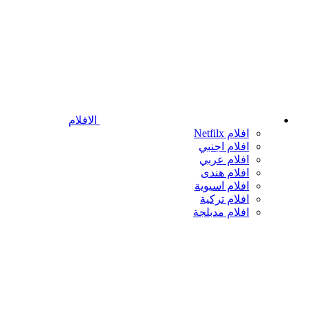
الافلام
افلام Netfilx
افلام اجنبي
افلام عربي
افلام هندى
افلام اسيوية
افلام تركية
افلام مدبلجة