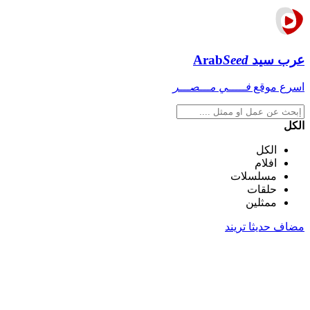
عرب سيد
Seed
Arab
اسرع موقع
فـــــي مـــصـــر
الكل
الكل
افلام
مسلسلات
حلقات
ممثلين
مضاف حديثا
تريند