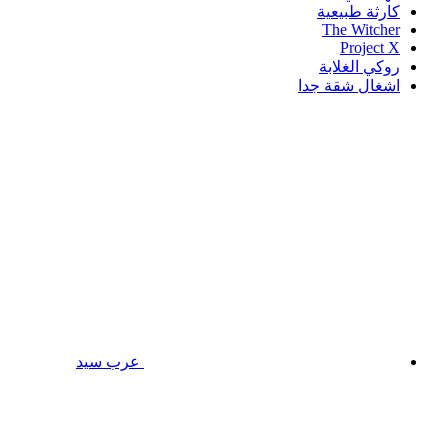
كارثة طبيعية
The Witcher
Project X
روكي الغلابة
اشغال شقة جدا
عرب سيد