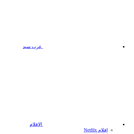
عرب سيد
الافلام
افلام Netfilx