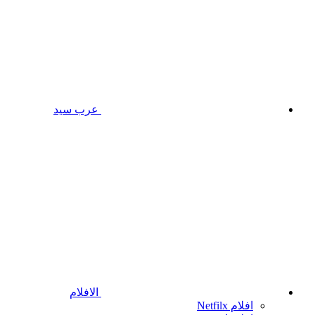
عرب سيد
الافلام
افلام Netfilx