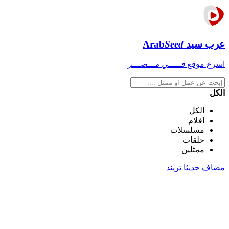
عرب سيد
Seed
Arab
اسرع موقع
فـــــي مـــصـــر
الكل
الكل
افلام
مسلسلات
حلقات
ممثلين
مضاف حديثا
تريند