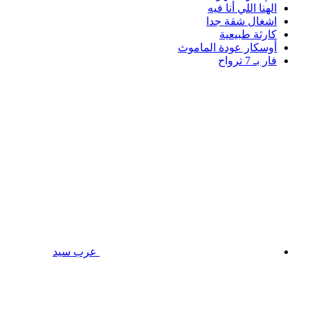
الهنا اللي أنا فيه
اشغال شقة جدا
كارثة طبيعية
أوسكار عودة الماموث
فار بـ 7 ترواح
عرب سيد