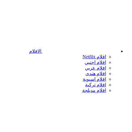
الافلام
افلام Netfilx
افلام اجنبي
افلام عربي
افلام هندى
افلام اسيوية
افلام تركية
افلام مدبلجة