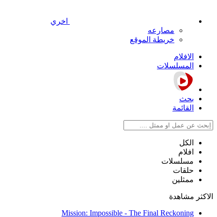
اخري
مصارعه
خريطة الموقع
الافلام
المسلسلات
بحث
القائمة
الكل
افلام
مسلسلات
حلقات
ممثلين
الاكثر مشاهدة
Mission: Impossible - The Final Reckoning