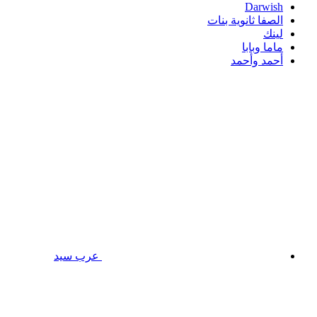
Darwish
الصفا ثانوية بنات
لينك
ماما وبابا
أحمد وأحمد
عرب سيد