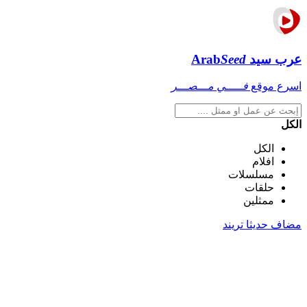
عرب سيد
Seed
Arab
اسرع موقع
فـــــي مـــصـــر
الكل
الكل
افلام
مسلسلات
حلقات
ممثلين
مضاف حديثا
تريند