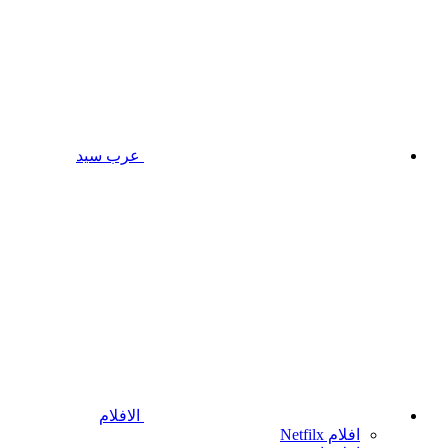
عرب سيد
الافلام
افلام Netfilx