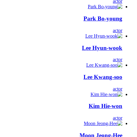
actor
Park Bo-young
actor
Lee Hyun-wook
actor
Lee Kwang-soo
actor
Kim Hie-won
actor
Moon Jeong-Hee