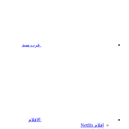
عرب سيد
الافلام
افلام Netfilx