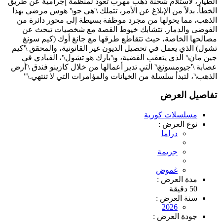
الطيار، لاستلام شحنة ذهب مهرب تعود لمنظمة إجرامية عن طريق
الخطأ. بدلاً من الإبلاغ عن الأمر، تتملك \'هي جو\' هوس مرضي بهذا
الذهب، مما يحولها من مجرد موظفة بسيطة إلى محور دائرة من
الفوضى والدمار. تتشابك خيوط القصة مع شخصيات تبحث عن
مصالحها الخاصة، حيث تتقاطع طرقها مع جانغ أوك (كيم سونغ
تشول) الذي يعمل في تحصيل الديون غير القانونية، والمحقق \'كيم
جين مان\' الذي يتعقب القضية، و\'بارك هو تشول\'، القيادي في
عصابة \'جيومسونغ\' التي تدير أعمالها من خلال كازينو فندق \'أرض
الذهب\'، لتبدأ سلسلة من الخيانات والمؤامرات التي لا تنتهي.\"
تفاصيل العرض
مسلسلات كورية
نوع العرض :
دراما
جريمة
غموض
مدة العرض :
50 دقيقة
سنة العرض :
2026
جودة العرض :