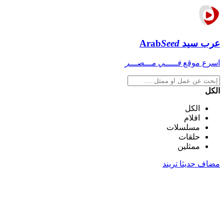
عرب سيد
Seed
Arab
اسرع موقع
فـــــي مـــصـــر
الكل
الكل
افلام
مسلسلات
حلقات
ممثلين
مضاف حديثا
تريند