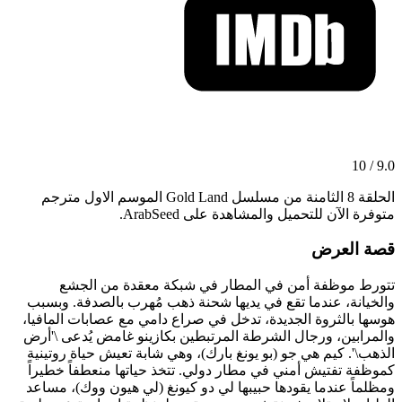
9.0 / 10
الحلقة 8 الثامنة من مسلسل Gold Land الموسم الاول مترجم
متوفرة الآن للتحميل والمشاهدة على ArabSeed.
قصة العرض
تتورط موظفة أمن في المطار في شبكة معقدة من الجشع
والخيانة، عندما تقع في يديها شحنة ذهب مُهرب بالصدفة. وبسبب
هوسها بالثروة الجديدة، تدخل في صراع دامي مع عصابات المافيا،
والمرابين، ورجال الشرطة المرتبطين بكازينو غامض يُدعى \'أرض
الذهب\'. كيم هي جو (بو يونغ بارك)، وهي شابة تعيش حياة روتينية
كموظفة تفتيش أمني في مطار دولي. تتخذ حياتها منعطفاً خطيراً
ومظلماً عندما يقودها حبيبها لي دو كيونغ (لي هيون ووك)، مساعد