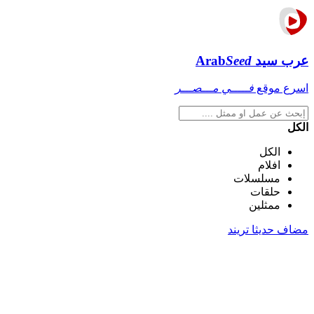
عرب سيد
Seed
Arab
اسرع موقع
فـــــي مـــصـــر
الكل
الكل
افلام
مسلسلات
حلقات
ممثلين
مضاف حديثا
تريند