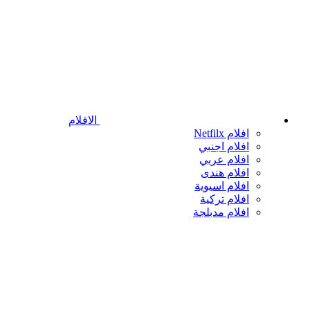
الافلام
افلام Netfilx
افلام اجنبي
افلام عربي
افلام هندى
افلام اسيوية
افلام تركية
افلام مدبلجة