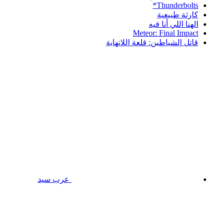
Thunderbolts*
كارثة طبيعية
الهنا اللي أنا فيه
Meteor: Final Impact
قاتل الشياطين: قلعة اللانهاية
عرب سيد