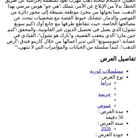
الطيار، لاستلام شحنة ذهب مهرب تعود لمنظمة إجرامية عن طريق
الخطأ. بدلاً من الإبلاغ عن الأمر، تتملك \'هي جو\' هوس مرضي بهذا
الذهب، مما يحولها من مجرد موظفة بسيطة إلى محور دائرة من
الفوضى والدمار. تتشابك خيوط القصة مع شخصيات تبحث عن
مصالحها الخاصة، حيث تتقاطع طرقها مع جانغ أوك (كيم سونغ
تشول) الذي يعمل في تحصيل الديون غير القانونية، والمحقق \'كيم
جين مان\' الذي يتعقب القضية، و\'بارك هو تشول\'، القيادي في
عصابة \'جيومسونغ\' التي تدير أعمالها من خلال كازينو فندق \'أرض
الذهب\'، لتبدأ سلسلة من الخيانات والمؤامرات التي لا تنتهي.\"
تفاصيل العرض
مسلسلات كورية
نوع العرض :
دراما
جريمة
غموض
مدة العرض :
50 دقيقة
سنة العرض :
2026
جودة العرض :