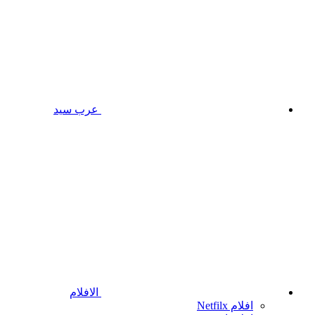
عرب سيد
الافلام
افلام Netfilx