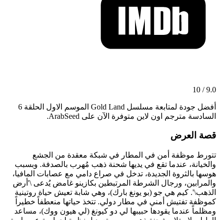
9.0 / 10
أفضل جودة لمتابعة مسلسل Gold Land الموسم الاول الحلقة 6
السادسة مترجم اون لاين متوفرة الآن على ArabSeed.
قصة العرض
تتورط موظفة أمن في المطار في شبكة معقدة من الجشع
والخيانة، عندما تقع في يديها شحنة ذهب مُهرب بالصدفة. وبسبب
هوسها بالثروة الجديدة، تدخل في صراع دامي مع عصابات المافيا،
والمرابين، ورجال الشرطة المرتبطين بكازينو غامض يُدعى \'أرض
الذهب\'. كيم هي جو (بو يونغ بارك)، وهي شابة تعيش حياة روتينية
كموظفة تفتيش أمني في مطار دولي. تتخذ حياتها منعطفاً خطيراً
ومظلماً عندما يقودها حبيبها لي دو كيونغ (لي هيون ووك)، مساعد