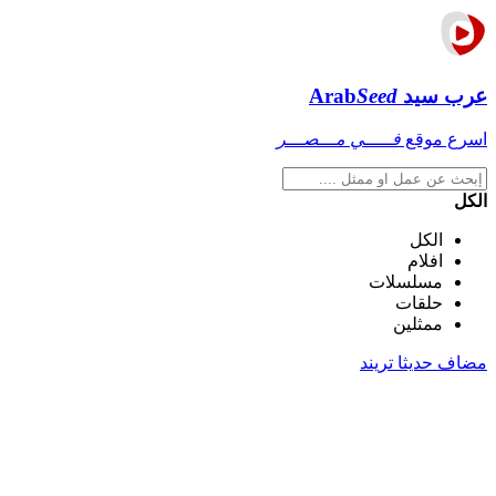
عرب سيد
Seed
Arab
اسرع موقع
فـــــي مـــصـــر
الكل
الكل
افلام
مسلسلات
حلقات
ممثلين
مضاف حديثا
تريند