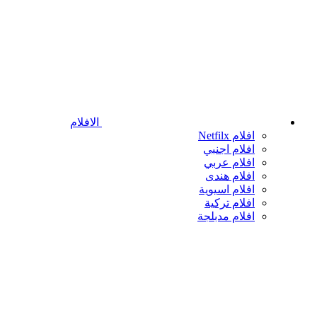
الافلام
افلام Netfilx
افلام اجنبي
افلام عربي
افلام هندى
افلام اسيوية
افلام تركية
افلام مدبلجة