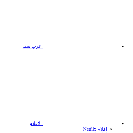
عرب سيد
الافلام
افلام Netfilx