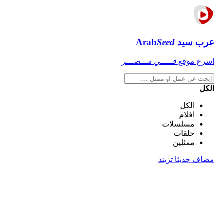
عرب سيد
Seed
Arab
اسرع موقع
فـــــي مـــصـــر
الكل
الكل
افلام
مسلسلات
حلقات
ممثلين
مضاف حديثا
تريند