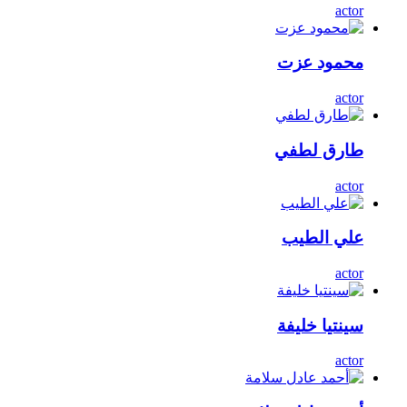
actor
محمود عزت
actor
طارق لطفي
actor
علي الطيب
actor
سينتيا خليفة
actor