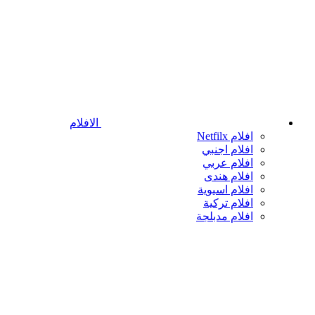
الافلام
افلام Netfilx
افلام اجنبي
افلام عربي
افلام هندى
افلام اسيوية
افلام تركية
افلام مدبلجة