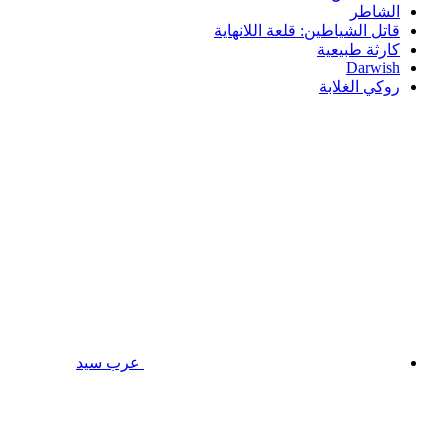
الشاطر
قاتل الشياطين: قلعة اللانهاية
كارثة طبيعية
Darwish
روكي الغلابة
عرب سيد