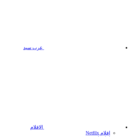
عرب سيد
الافلام
افلام Netfilx