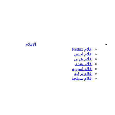
الافلام
افلام Netfilx
افلام اجنبي
افلام عربي
افلام هندى
افلام اسيوية
افلام تركية
افلام مدبلجة