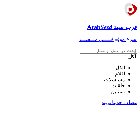
عرب سيد
Seed
Arab
اسرع موقع
فـــــي مـــصـــر
الكل
الكل
افلام
مسلسلات
حلقات
ممثلين
مضاف حديثا
تريند