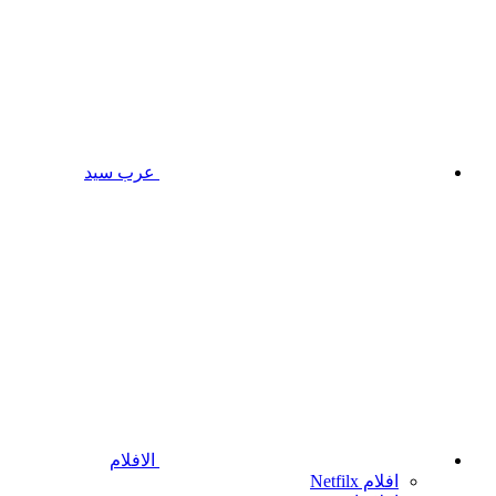
عرب سيد
الافلام
افلام Netfilx