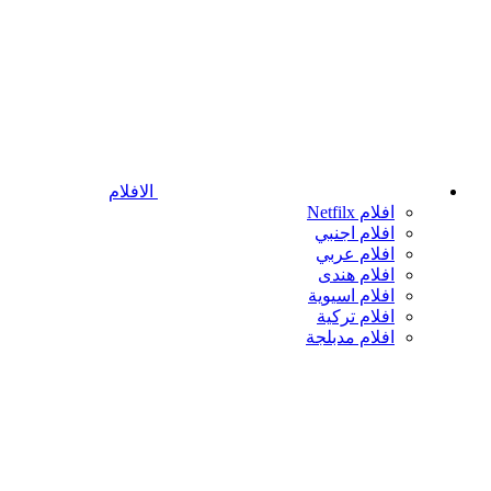
الافلام
افلام Netfilx
افلام اجنبي
افلام عربي
افلام هندى
افلام اسيوية
افلام تركية
افلام مدبلجة