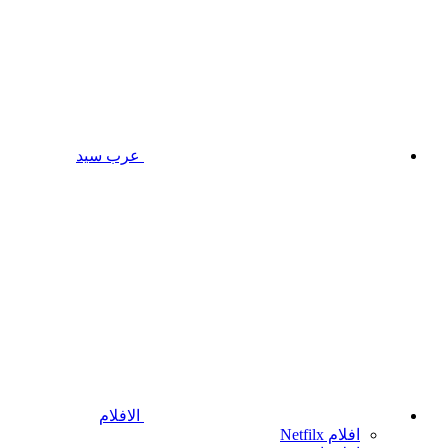
عرب سيد
الافلام
افلام Netfilx