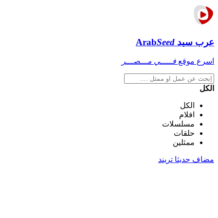
عرب سيد
Seed
Arab
اسرع موقع
فـــــي مـــصـــر
الكل
الكل
افلام
مسلسلات
حلقات
ممثلين
مضاف حديثا
تريند