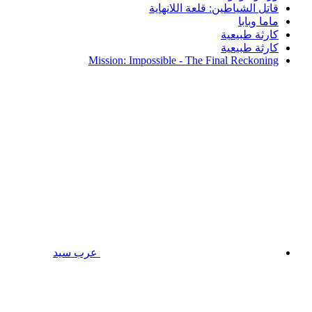
قاتل الشياطين: قلعة اللانهاية
ماما وبابا
كارثة طبيعية
كارثة طبيعية
Mission: Impossible - The Final Reckoning
عرب سيد