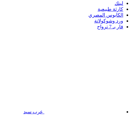
لينك
كارثة طبيعية
الكابوس المصري
ورد وشوكولاتة
فار بـ 7 ترواح
عرب سيد