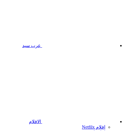
عرب سيد
الافلام
افلام Netfilx