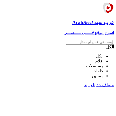
عرب سيد
Seed
Arab
اسرع موقع
فـــــي مـــصـــر
الكل
الكل
افلام
مسلسلات
حلقات
ممثلين
مضاف حديثا
تريند