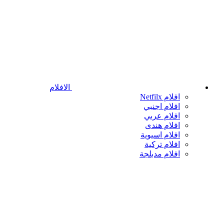
الافلام
افلام Netfilx
افلام اجنبي
افلام عربي
افلام هندى
افلام اسيوية
افلام تركية
افلام مدبلجة