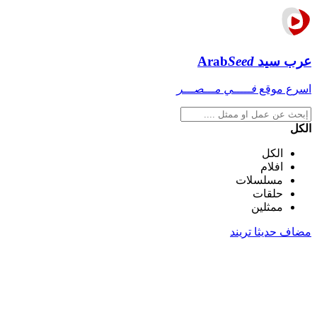
عرب سيد
Seed
Arab
اسرع موقع
فـــــي مـــصـــر
الكل
الكل
افلام
مسلسلات
حلقات
ممثلين
مضاف حديثا
تريند