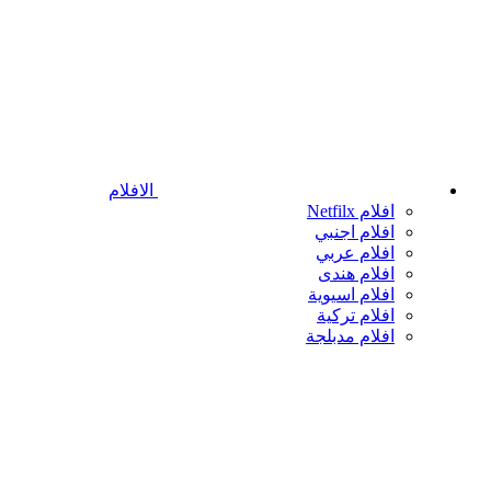
الافلام
افلام Netfilx
افلام اجنبي
افلام عربي
افلام هندى
افلام اسيوية
افلام تركية
افلام مدبلجة