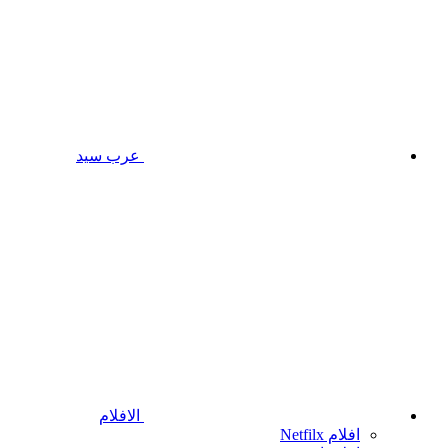
عرب سيد
الافلام
افلام Netfilx