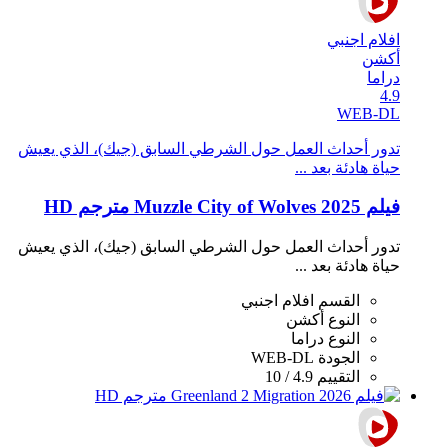
افلام اجنبي
أكشن
دراما
4.9
WEB-DL
تدور أحداث العمل حول الشرطي السابق (جيك)، الذي يعيش
حياة هادئة بعد ...
فيلم Muzzle City of Wolves 2025 مترجم HD
تدور أحداث العمل حول الشرطي السابق (جيك)، الذي يعيش
حياة هادئة بعد ...
القسم
افلام اجنبي
النوع
أكشن
النوع
دراما
الجودة
WEB-DL
التقييم
4.9 / 10