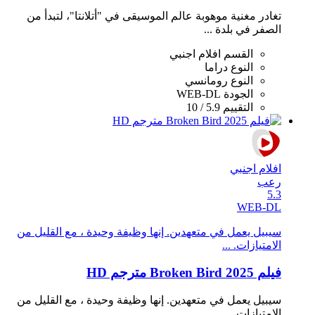
تغادر مغنية موهوبة عالم الموسيقى في "أتلانتا"، لتبدأ من
الصفر في بلدة ...
القسم
افلام اجنبي
النوع
دراما
النوع
رومانسي
الجودة
WEB-DL
التقييم
5.9 / 10
افلام اجنبي
رعب
5.3
WEB-DL
سيبيل يعمل في متعهدين. إنها وظيفة وحيدة ، مع القليل من
الامتيازات. ...
فيلم Broken Bird 2025 مترجم HD
سيبيل يعمل في متعهدين. إنها وظيفة وحيدة ، مع القليل من
الامتيازات. ...