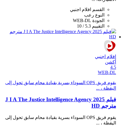
القسم
افلام اجنبي
النوع
رعب
الجودة
WEB-DL
التقييم
5.3 / 10
افلام اجنبي
أكشن
4.5
WEB-DL
يقوم فريق OPS السوداء بسرية بقيادة محام سابق تحول إلى
اليقظة ، ...
فيلم J I A The Justice Intelligence Agency 2025
مترجم HD
يقوم فريق OPS السوداء بسرية بقيادة محام سابق تحول إلى
اليقظة ، ...