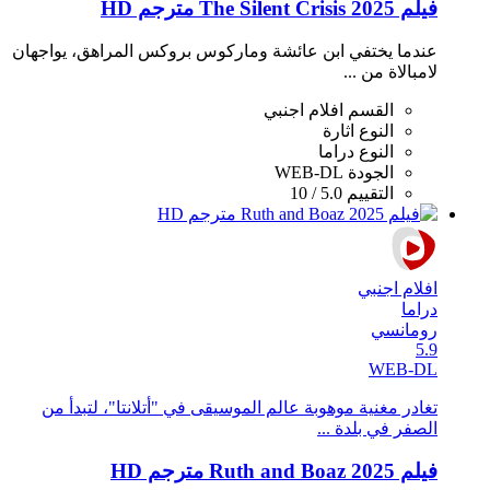
فيلم The Silent Crisis 2025 مترجم HD
عندما يختفي ابن عائشة وماركوس بروكس المراهق، يواجهان
لامبالاة من ...
القسم
افلام اجنبي
النوع
اثارة
النوع
دراما
الجودة
WEB-DL
التقييم
5.0 / 10
افلام اجنبي
دراما
رومانسي
5.9
WEB-DL
تغادر مغنية موهوبة عالم الموسيقى في "أتلانتا"، لتبدأ من
الصفر في بلدة ...
فيلم Ruth and Boaz 2025 مترجم HD