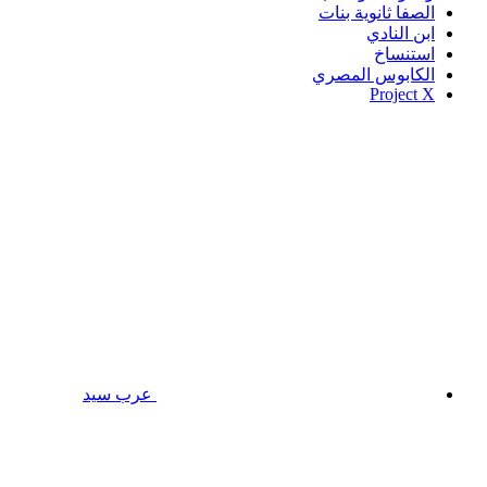
الصفا ثانوية بنات
ابن النادي
استنساخ
الكابوس المصري
Project X
عرب سيد