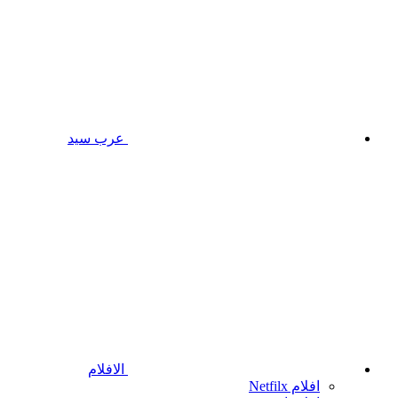
عرب سيد
الافلام
افلام Netfilx