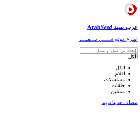
عرب سيد
Seed
Arab
اسرع موقع
فـــــي مـــصـــر
الكل
الكل
افلام
مسلسلات
حلقات
ممثلين
مضاف حديثا
تريند