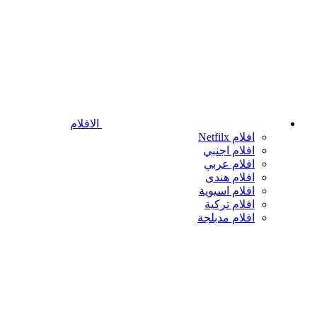
الافلام
افلام Netfilx
افلام اجنبي
افلام عربي
افلام هندى
افلام اسيوية
افلام تركية
افلام مدبلجة