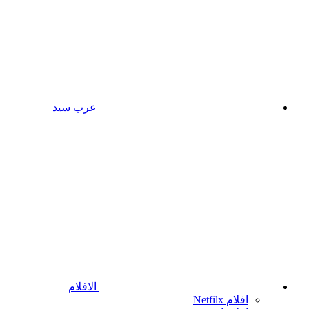
عرب سيد
الافلام
افلام Netfilx