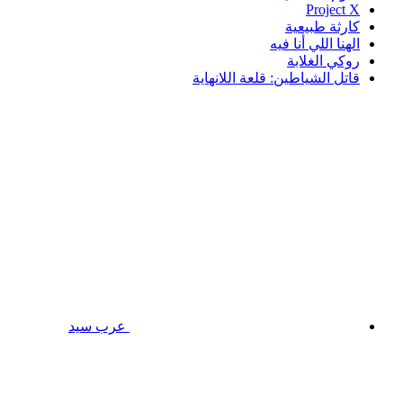
Project X
كارثة طبيعية
الهنا اللي أنا فيه
روكي الغلابة
قاتل الشياطين: قلعة اللانهاية
عرب سيد