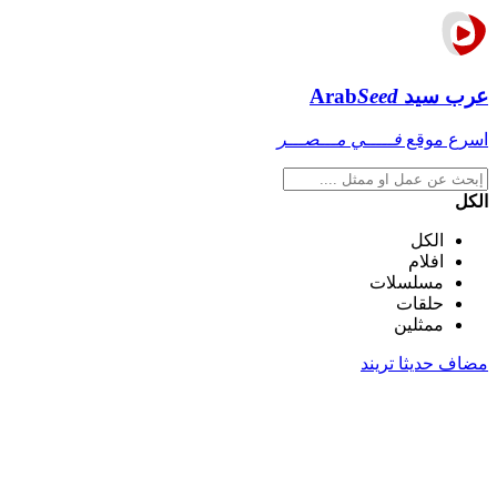
عرب سيد
Seed
Arab
اسرع موقع
فـــــي مـــصـــر
الكل
الكل
افلام
مسلسلات
حلقات
ممثلين
مضاف حديثا
تريند