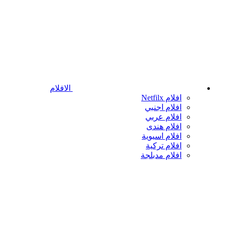
الافلام
افلام Netfilx
افلام اجنبي
افلام عربي
افلام هندى
افلام اسيوية
افلام تركية
افلام مدبلجة