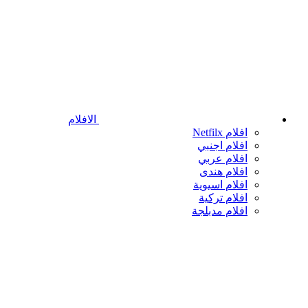
الافلام
افلام Netfilx
افلام اجنبي
افلام عربي
افلام هندى
افلام اسيوية
افلام تركية
افلام مدبلجة