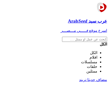
عرب سيد
Seed
Arab
اسرع موقع
فـــــي مـــصـــر
الكل
الكل
افلام
مسلسلات
حلقات
ممثلين
مضاف حديثا
تريند