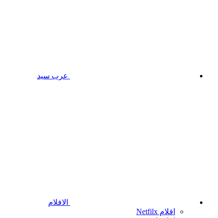
عرب سيد
الافلام
افلام Netfilx