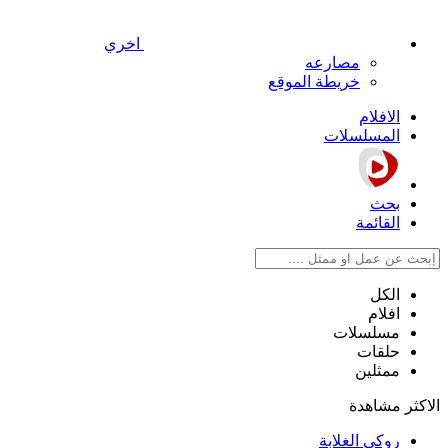
اخري
مصارعه
خريطة الموقع
الافلام
المسلسلات
بحث
القائمة
الكل
افلام
مسلسلات
حلقات
ممثلين
الاكثر مشاهدة
روكي الغلابة