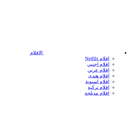
الافلام
افلام Netfilx
افلام اجنبي
افلام عربي
افلام هندى
افلام اسيوية
افلام تركية
افلام مدبلجة