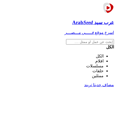
عرب سيد
Seed
Arab
اسرع موقع
فـــــي مـــصـــر
الكل
الكل
افلام
مسلسلات
حلقات
ممثلين
مضاف حديثا
تريند