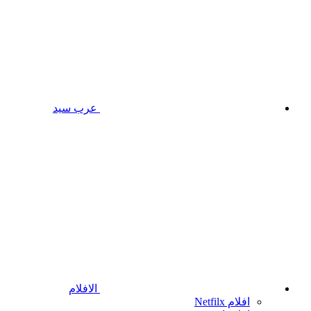
عرب سيد
الافلام
افلام Netfilx