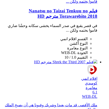
قاموا بختمه ولكن ...
فيلم Nanatsu no Taizai Tenkuu no
Torawarebito 2018 مترجم HD
في قصر يقبع في صدر السماء يخشى سكانه وحشًا ضاري
قاموا بختمه ولكن ...
القسم
افلام انمي
النوع
أكشن
النوع
مغامرة
الجودة
WEB-DL
التقييم
1.0 / 10
افلام انمي
كوميدي
مغامرة
6.1
WEB-DL
ملك الأقصى قد مات بعيدا وشريك وفيونا هي أن يصبح الملك