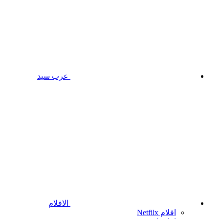
عرب سيد
الافلام
افلام Netfilx