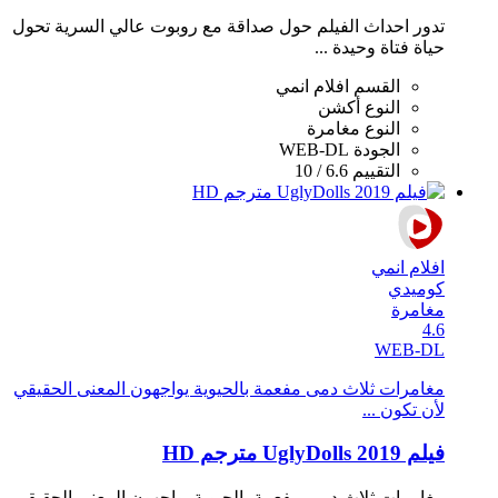
تدور احداث الفيلم حول صداقة مع روبوت عالي السرية تحول
حياة فتاة وحيدة ...
القسم
افلام انمي
النوع
أكشن
النوع
مغامرة
الجودة
WEB-DL
التقييم
6.6 / 10
افلام انمي
كوميدي
مغامرة
4.6
WEB-DL
مغامرات ثلاث دمى مفعمة بالحيوية يواجهون المعنى الحقيقي
لأن تكون ...
فيلم UglyDolls 2019 مترجم HD
مغامرات ثلاث دمى مفعمة بالحيوية يواجهون المعنى الحقيقي