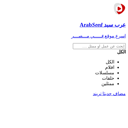
عرب سيد
Seed
Arab
اسرع موقع
فـــــي مـــصـــر
الكل
الكل
افلام
مسلسلات
حلقات
ممثلين
مضاف حديثا
تريند