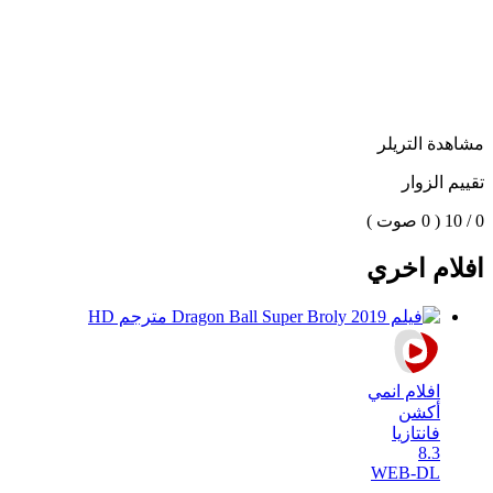
مشاهدة التريلر
تقييم الزوار
0 / 10
( 0 صوت )
افلام اخري
افلام انمي
أكشن
فانتازيا
8.3
WEB-DL