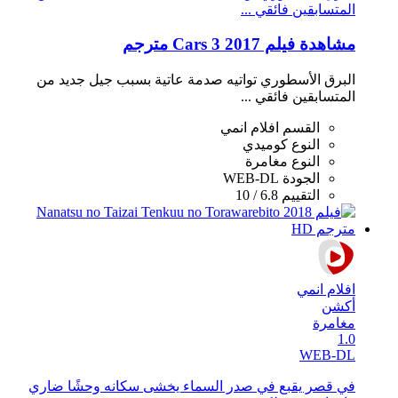
المتسابقين فائقي ...
مشاهدة فيلم Cars 3 2017 مترجم
البرق الأسطوري تواتيه صدمة عاتية بسبب جيل جديد من
المتسابقين فائقي ...
القسم
افلام انمي
النوع
كوميدي
النوع
مغامرة
الجودة
WEB-DL
التقييم
6.8 / 10
افلام انمي
أكشن
مغامرة
1.0
WEB-DL
في قصر يقبع في صدر السماء يخشى سكانه وحشًا ضاري