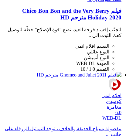
فيلم Chico Bon Bon and the Very Berry
Holiday 2020 مترجم HD
لتجنّب إفساد فرحة العيد، تضع “قوة الإصلاح” خطّة لتوصيل
كعك التوت إلى ...
القسم
افلام انمي
النوع
عائلي
النوع
أنميشن
الجودة
WEB-DL
التقييم
1.0 / 10
افلام انمي
كوميدي
مغامرة
6.0
WEB-DL
مفصولة بسياج الحديقة والخلاف ، توجد التماثيل الزرقاء على
جانب ...