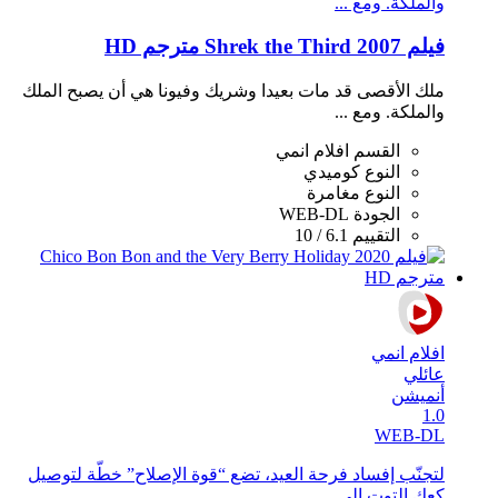
والملكة. ومع ...
فيلم Shrek the Third 2007 مترجم HD
ملك الأقصى قد مات بعيدا وشريك وفيونا هي أن يصبح الملك
والملكة. ومع ...
القسم
افلام انمي
النوع
كوميدي
النوع
مغامرة
الجودة
WEB-DL
التقييم
6.1 / 10
افلام انمي
عائلي
أنميشن
1.0
WEB-DL
لتجنّب إفساد فرحة العيد، تضع “قوة الإصلاح” خطّة لتوصيل
كعك التوت إلى ...