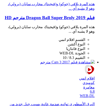
هذه المرة يلاقي (جوكو) و(فيجيتا)، محارب سايان (برولي)،
وهو لا يشبه أي ...
فيلم Dragon Ball Super Broly 2019 مترجم HD
هذه المرة يلاقي (جوكو) و(فيجيتا)، محارب سايان (برولي)،
وهو لا يشبه أي ...
القسم
افلام انمي
النوع
أكشن
النوع
فانتازيا
الجودة
WEB-DL
التقييم
8.3 / 10
افلام انمي
كوميدي
مغامرة
6.8
WEB-DL
البرق الأسطوري تواتيه صدمة عاتية بسبب جيل جديد من