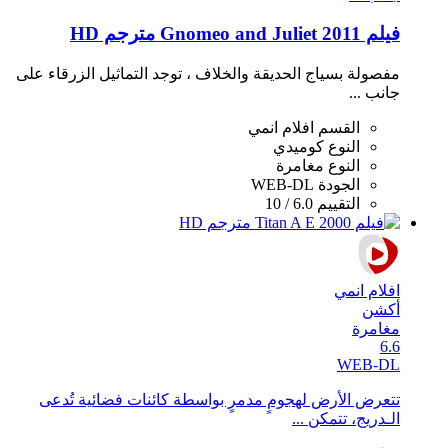
فيلم Gnomeo and Juliet 2011 مترجم HD
مفصولة بسياج الحديقة والخلاف ، توجد التماثيل الزرقاء على
جانب ...
القسم
افلام انمي
النوع
كوميدي
النوع
مغامرة
الجودة
WEB-DL
التقييم
6.0 / 10
افلام انمي
أكشن
مغامرة
6.6
WEB-DL
تتعرض الأرض لهجومٍ مدمرٍ بواسطة كائنات فضائية تُدعى
الـدريج، تتمكن ...