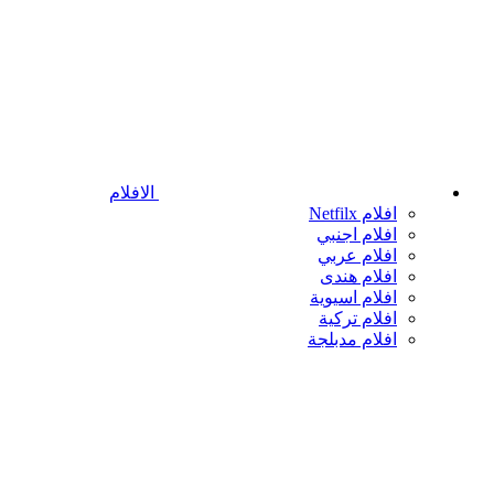
الافلام
افلام Netfilx
افلام اجنبي
افلام عربي
افلام هندى
افلام اسيوية
افلام تركية
افلام مدبلجة