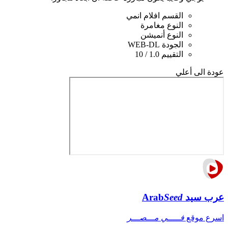
القسم
افلام انمي
النوع
مغامرة
النوع
أنميشن
الجودة
WEB-DL
التقييم
1.0 / 10
عودة الى أعلي
عرب سيد
Seed
Arab
اسرع موقع
فـــــي مـــصـــر