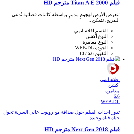
فيلم Titan A E 2000 مترجم HD
تتعرض الأرض لهجومٍ مدمرٍ بواسطة كائنات فضائية تُدعى
الـدريج، تتمكن ...
القسم
افلام انمي
النوع
أكشن
النوع
مغامرة
الجودة
WEB-DL
التقييم
6.6 / 10
افلام انمي
أكشن
مغامرة
6.6
WEB-DL
تدور احداث الفيلم حول صداقة مع روبوت عالي السرية تحول
حياة فتاة وحيدة ...
فيلم Next Gen 2018 مترجم HD