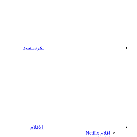
عرب سيد
الافلام
افلام Netfilx