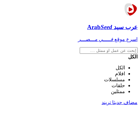
عرب سيد
Seed
Arab
اسرع موقع
فـــــي مـــصـــر
الكل
الكل
افلام
مسلسلات
حلقات
ممثلين
مضاف حديثا
تريند