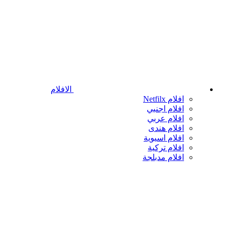
الافلام
افلام Netfilx
افلام اجنبي
افلام عربي
افلام هندى
افلام اسيوية
افلام تركية
افلام مدبلجة