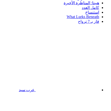
هيبتا: المناظرة الأخيرة
كامل العدد
استنساخ
What Lurks Beneath
فار بـ 7 ترواح
عرب سيد