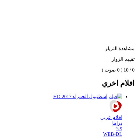
مشاهدة التريلر
تقييم الزوار
0 / 10
( 0 صوت )
افلام اخري
افلام عربي
دراما
5.9
WEB-DL