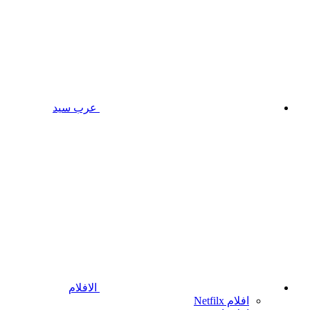
عرب سيد
الافلام
افلام Netfilx