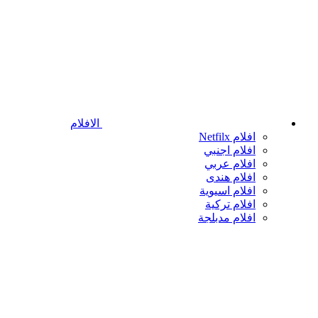
الافلام
افلام Netfilx
افلام اجنبي
افلام عربي
افلام هندى
افلام اسيوية
افلام تركية
افلام مدبلجة