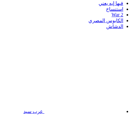
فيها إيه يعني
استنساخ
War 2
الكابوس المصري
الدشاش
عرب سيد