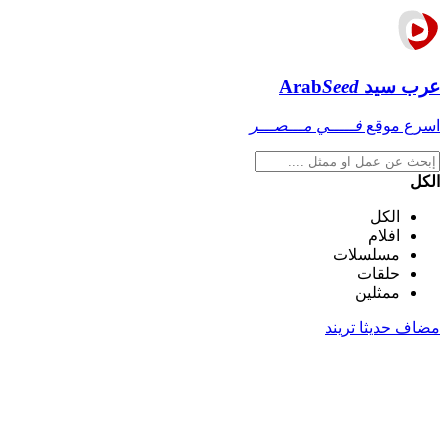
عرب سيد
Seed
Arab
اسرع موقع
فـــــي مـــصـــر
الكل
الكل
افلام
مسلسلات
حلقات
ممثلين
مضاف حديثا
تريند