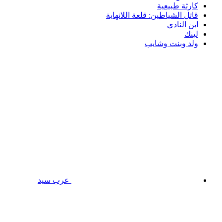
كارثة طبيعية
قاتل الشياطين: قلعة اللانهاية
ابن النادي
لينك
ولد وبنت وشايب
عرب سيد