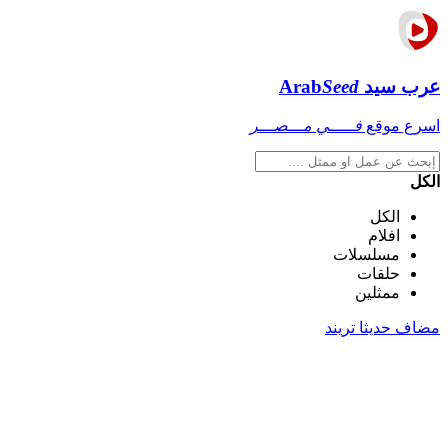
عرب سيد
Seed
Arab
اسرع موقع
فـــــي مـــصـــر
الكل
الكل
افلام
مسلسلات
حلقات
ممثلين
مضاف حديثا
تريند