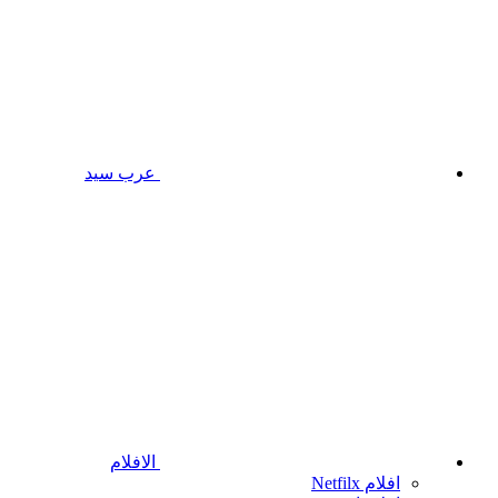
عرب سيد
الافلام
افلام Netfilx