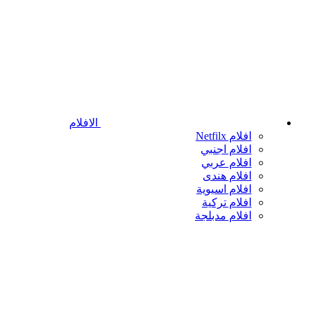
الافلام
افلام Netfilx
افلام اجنبي
افلام عربي
افلام هندى
افلام اسيوية
افلام تركية
افلام مدبلجة