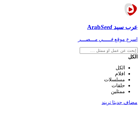
عرب سيد
Seed
Arab
اسرع موقع
فـــــي مـــصـــر
الكل
الكل
افلام
مسلسلات
حلقات
ممثلين
مضاف حديثا
تريند