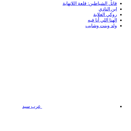
قاتل الشياطين: قلعة اللانهاية
ابن النادي
روكي الغلابة
الهنا اللي أنا فيه
ولد وبنت وشايب
عرب سيد