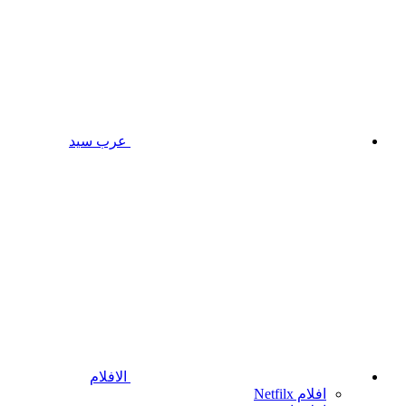
عرب سيد
الافلام
افلام Netfilx