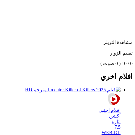
مشاهدة التريلر
تقييم الزوار
0 / 10
( 0 صوت )
افلام اخري
افلام اجنبي
أكشن
اثارة
7.5
WEB-DL