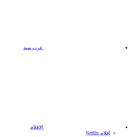
عرب سيد
الافلام
افلام Netfilx