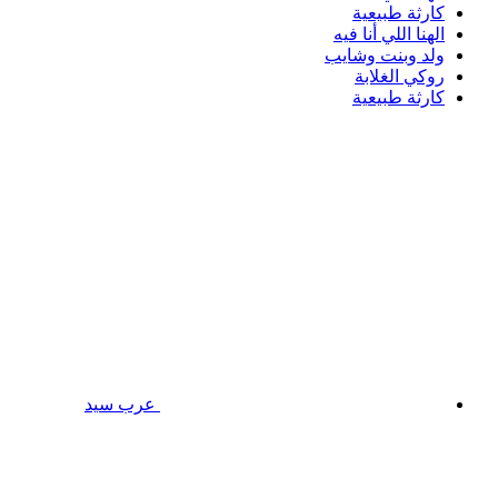
كارثة طبيعية
الهنا اللي أنا فيه
ولد وبنت وشايب
روكي الغلابة
كارثة طبيعية
عرب سيد