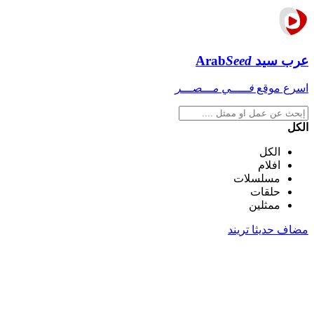
عرب سيد
Seed
Arab
اسرع موقع
فـــــي مـــصـــر
الكل
الكل
افلام
مسلسلات
حلقات
ممثلين
مضاف حديثا
تريند