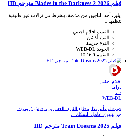
فيلم Blades in the Darkness 2 2026 مترجم HD
إيلير، أحد الناجين من مذبحة، ينخرط في نزالات غير قانونية
تنظمها ...
القسم
افلام اجنبي
النوع
أكشن
النوع
جريمة
الجودة
WEB-DL
التقييم
6.9 / 10
افلام اجنبي
دراما
7.7
WEB-DL
في قلب أمريكا بمطلع القرن العشرين، يعيش (روبرت
جراينيير)، عامل السكك ...
فيلم Train Dreams 2025 مترجم HD