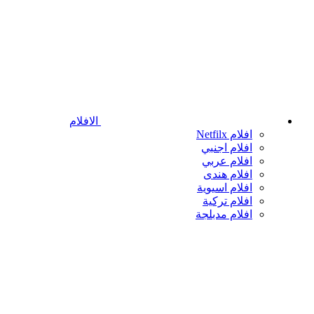
الافلام
افلام Netfilx
افلام اجنبي
افلام عربي
افلام هندى
افلام اسيوية
افلام تركية
افلام مدبلجة