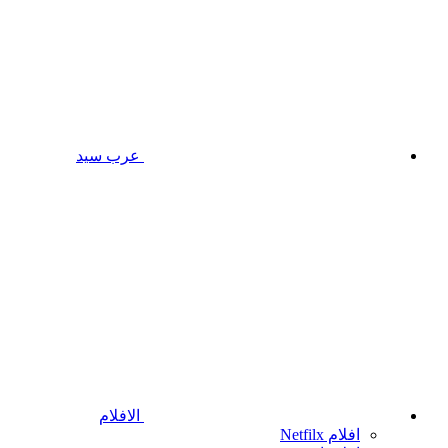
عرب سيد
الافلام
افلام Netfilx