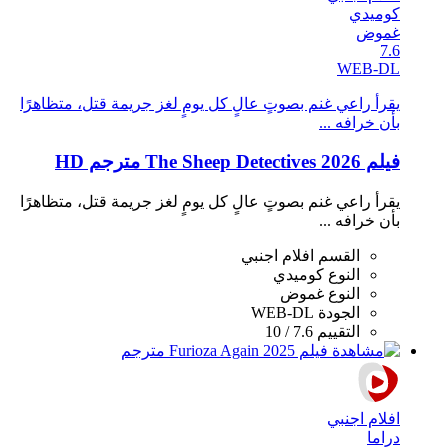
كوميدي
غموض
7.6
WEB-DL
يقرأ راعي غنم بصوتٍ عالٍ كل يومٍ لغز جريمة قتل، متظاهرًا
بأن خرافه ...
فيلم The Sheep Detectives 2026 مترجم HD
يقرأ راعي غنم بصوتٍ عالٍ كل يومٍ لغز جريمة قتل، متظاهرًا
بأن خرافه ...
القسم
افلام اجنبي
النوع
كوميدي
النوع
غموض
الجودة
WEB-DL
التقييم
7.6 / 10
افلام اجنبي
دراما