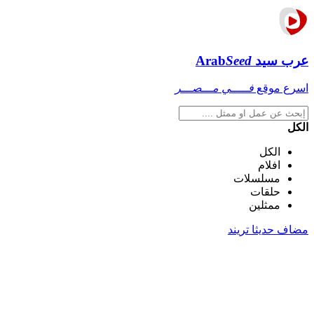
عرب سيد
Seed
Arab
اسرع موقع
فـــــي مـــصـــر
الكل
الكل
افلام
مسلسلات
حلقات
ممثلين
مضاف حديثا
تريند