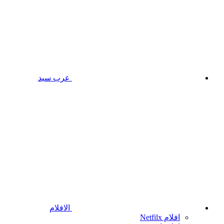
عرب سيد
الافلام
افلام Netfilx