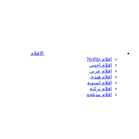
الافلام
افلام Netfilx
افلام اجنبي
افلام عربي
افلام هندى
افلام اسيوية
افلام تركية
افلام مدبلجة