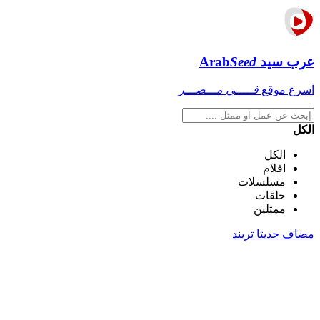
عرب سيد
Seed
Arab
اسرع موقع
فـــــي مـــصـــر
الكل
الكل
افلام
مسلسلات
حلقات
ممثلين
مضاف حديثا
تريند