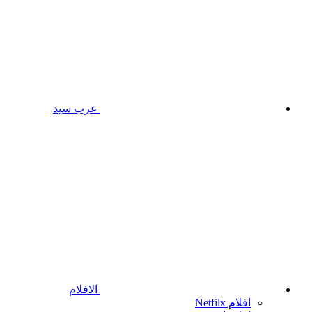
عرب سيد
الافلام
افلام Netfilx