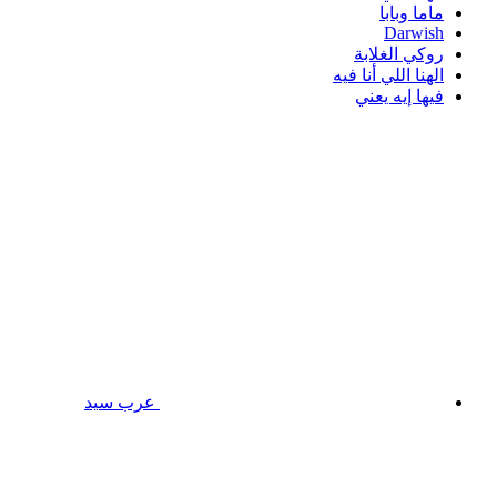
ماما وبابا
Darwish
روكي الغلابة
الهنا اللي أنا فيه
فيها إيه يعني
عرب سيد