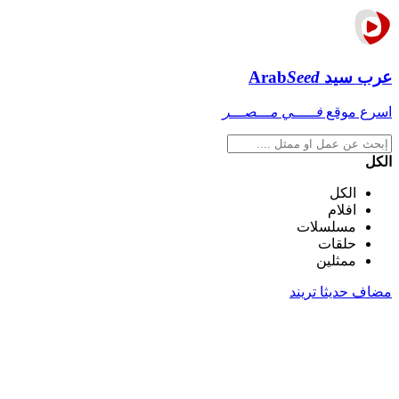
عرب سيد
Seed
Arab
اسرع موقع
فـــــي مـــصـــر
الكل
الكل
افلام
مسلسلات
حلقات
ممثلين
مضاف حديثا
تريند