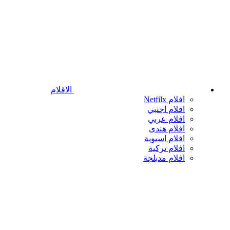
الافلام
افلام Netfilx
افلام اجنبي
افلام عربي
افلام هندى
افلام اسيوية
افلام تركية
افلام مدبلجة