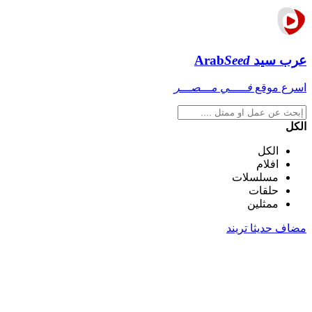
عرب سيد
Seed
Arab
اسرع موقع
فـــــي مـــصـــر
الكل
الكل
افلام
مسلسلات
حلقات
ممثلين
مضاف حديثا
تريند