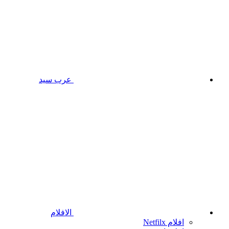
عرب سيد
الافلام
افلام Netfilx