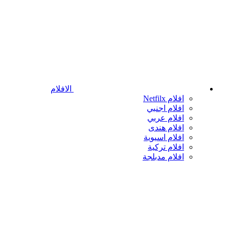
الافلام
افلام Netfilx
افلام اجنبي
افلام عربي
افلام هندى
افلام اسيوية
افلام تركية
افلام مدبلجة