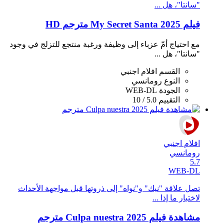
"سانتا"، هل ...
فيلم My Secret Santa 2025 مترجم HD
مع احتياج أمّ عزباء إلى وظيفة ورغبة منتجع للتزلج في وجود
"سانتا"، هل ...
القسم
افلام اجنبي
النوع
رومانسي
الجودة
WEB-DL
التقييم
5.0 / 10
افلام اجنبي
رومانسي
5.7
WEB-DL
تصل علاقة "نيك" و"نواه" إلى ذروتها قبل مواجهة الأحداث
لاختبار ما إذا ...
مشاهدة فيلم Culpa nuestra 2025 مترجم