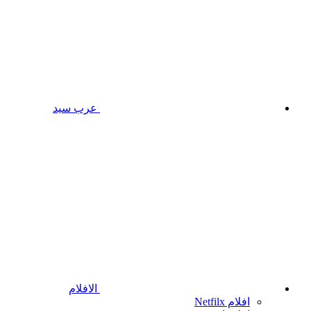
عرب سيد
الافلام
افلام Netfilx