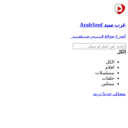
عرب سيد
Seed
Arab
اسرع موقع
فـــــي مـــصـــر
الكل
الكل
افلام
مسلسلات
حلقات
ممثلين
مضاف حديثا
تريند