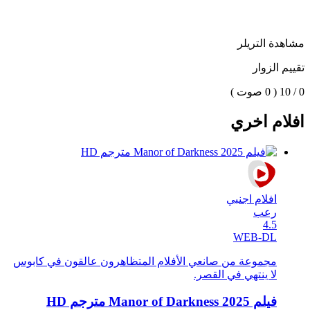
مشاهدة التريلر
تقييم الزوار
0 / 10
( 0 صوت )
افلام اخري
افلام اجنبي
رعب
4.5
WEB-DL
مجموعة من صانعي الأفلام المتظاهرون عالقون في كابوس
لا ينتهي في القصر.
فيلم Manor of Darkness 2025 مترجم HD