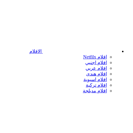
الافلام
افلام Netfilx
افلام اجنبي
افلام عربي
افلام هندى
افلام اسيوية
افلام تركية
افلام مدبلجة