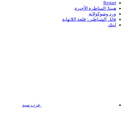
Restart
هيبتا: المناظرة الأخيرة
ورد وشوكولاتة
قاتل الشياطين: قلعة اللانهاية
لينك
عرب سيد