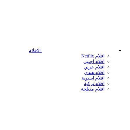
الافلام
افلام Netfilx
افلام اجنبي
افلام عربي
افلام هندى
افلام اسيوية
افلام تركية
افلام مدبلجة