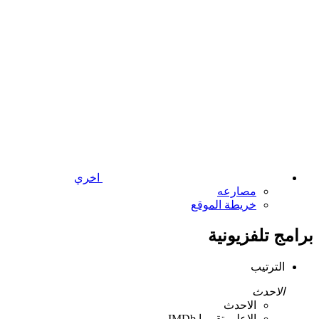
اخري
مصارعه
خريطة الموقع
برامج تلفزيونية
الترتيب
الاحدث
الاحدث
الاعلي تقييما IMDb