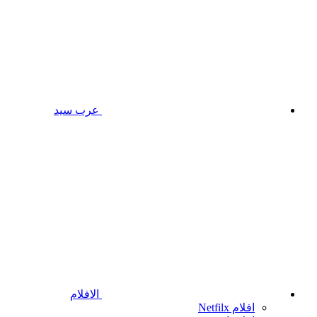
عرب سيد
الافلام
افلام Netfilx