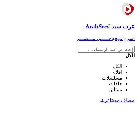
عرب سيد
Seed
Arab
اسرع موقع
فـــــي مـــصـــر
الكل
الكل
افلام
مسلسلات
حلقات
ممثلين
مضاف حديثا
تريند