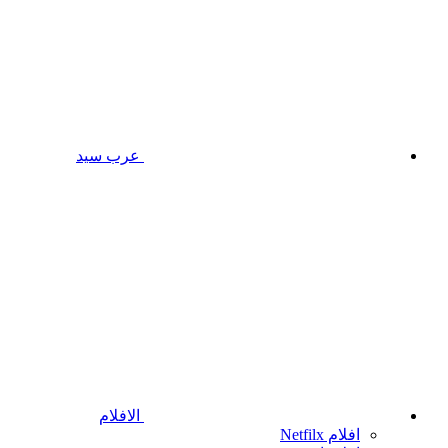
عرب سيد
الافلام
افلام Netfilx