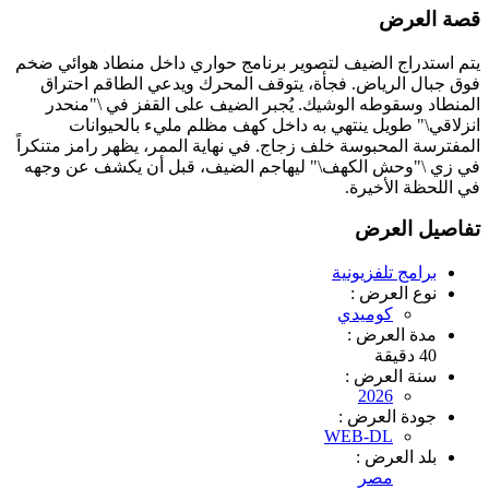
قصة العرض
يتم استدراج الضيف لتصوير برنامج حواري داخل منطاد هوائي ضخم
فوق جبال الرياض. فجأة، يتوقف المحرك ويدعي الطاقم احتراق
المنطاد وسقوطه الوشيك. يُجبر الضيف على القفز في \"منحدر
انزلاقي\" طويل ينتهي به داخل كهف مظلم مليء بالحيوانات
المفترسة المحبوسة خلف زجاج. في نهاية الممر، يظهر رامز متنكراً
في زي \"وحش الكهف\" ليهاجم الضيف، قبل أن يكشف عن وجهه
في اللحظة الأخيرة.
تفاصيل العرض
برامج تلفزيونية
نوع العرض :
كوميدي
مدة العرض :
40 دقيقة
سنة العرض :
2026
جودة العرض :
WEB-DL
بلد العرض :
مصر