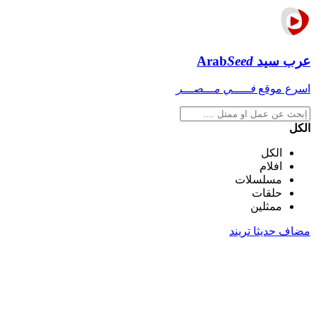
عرب سيد
Seed
Arab
اسرع موقع
فـــــي مـــصـــر
الكل
الكل
افلام
مسلسلات
حلقات
ممثلين
مضاف حديثا
تريند