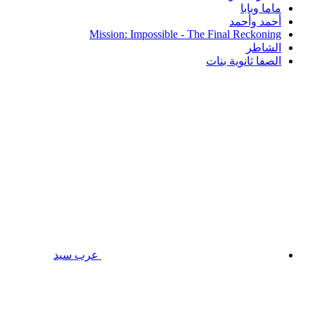
ماما وبابا
أحمد وأحمد
Mission: Impossible - The Final Reckoning
الشاطر
الصفا ثانوية بنات
عرب سيد