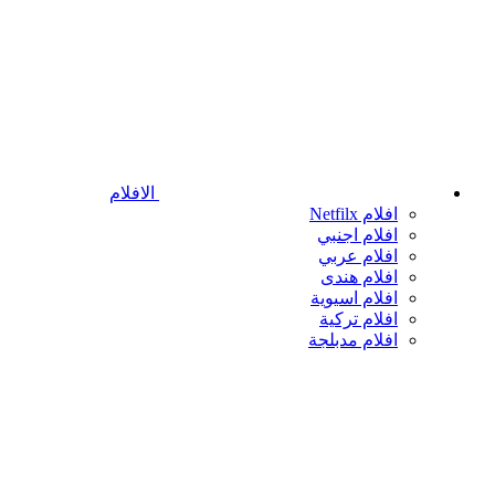
الافلام
افلام Netfilx
افلام اجنبي
افلام عربي
افلام هندى
افلام اسيوية
افلام تركية
افلام مدبلجة