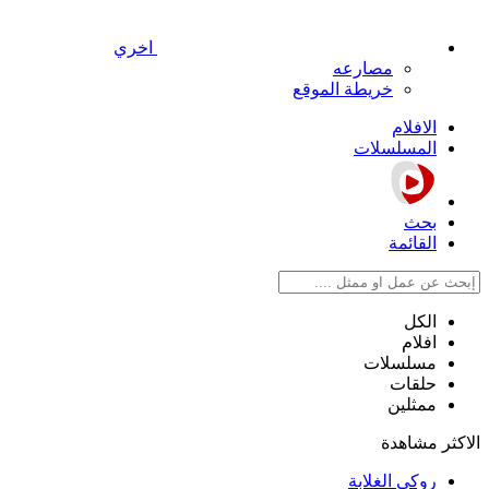
اخري
مصارعه
خريطة الموقع
الافلام
المسلسلات
بحث
القائمة
الكل
افلام
مسلسلات
حلقات
ممثلين
الاكثر مشاهدة
روكي الغلابة