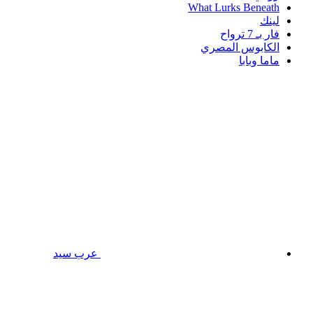
What Lurks Beneath
لينك
فار بـ 7 ترواح
الكابوس المصري
ماما وبابا
عرب سيد