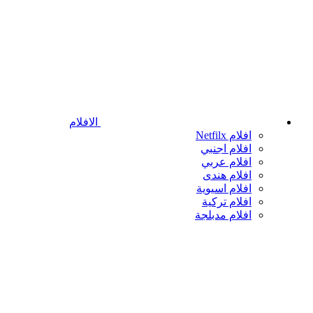
الافلام
افلام Netfilx
افلام اجنبي
افلام عربي
افلام هندى
افلام اسيوية
افلام تركية
افلام مدبلجة