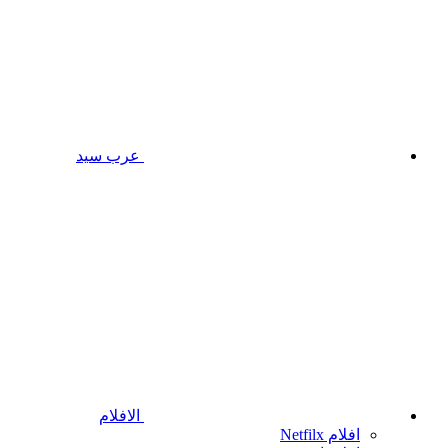
عرب سيد
الافلام
افلام Netfilx