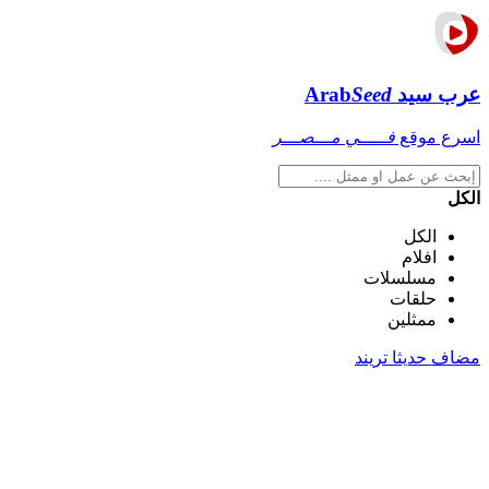
عرب سيد
Seed
Arab
اسرع موقع
فـــــي مـــصـــر
الكل
الكل
افلام
مسلسلات
حلقات
ممثلين
مضاف حديثا
تريند