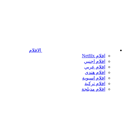
الافلام
افلام Netfilx
افلام اجنبي
افلام عربي
افلام هندى
افلام اسيوية
افلام تركية
افلام مدبلجة