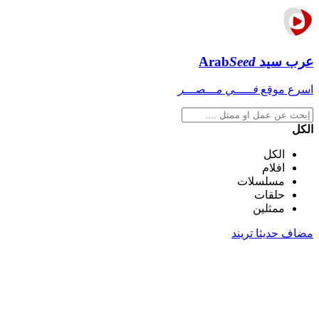
عرب سيد
Seed
Arab
اسرع موقع
فـــــي مـــصـــر
الكل
الكل
افلام
مسلسلات
حلقات
ممثلين
مضاف حديثا
تريند