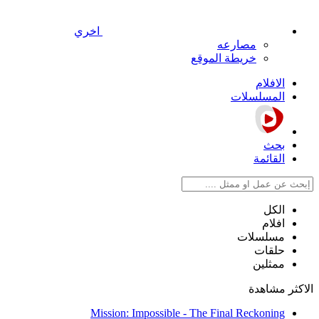
اخري
مصارعه
خريطة الموقع
الافلام
المسلسلات
بحث
القائمة
الكل
افلام
مسلسلات
حلقات
ممثلين
الاكثر مشاهدة
Mission: Impossible - The Final Reckoning