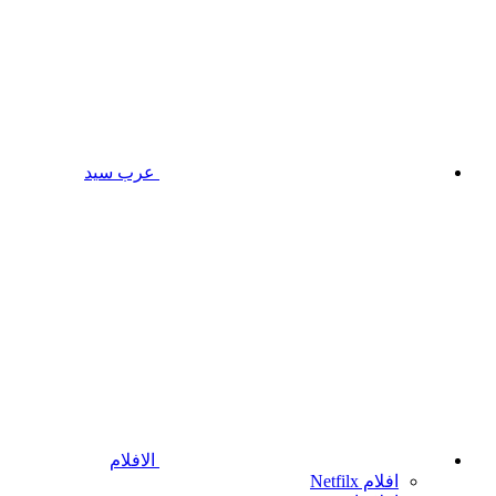
عرب سيد
الافلام
افلام Netfilx