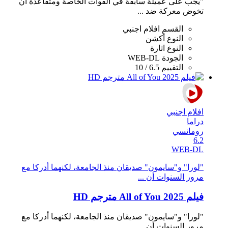
"يجب على عميلة سابقة في القوات الخاصة ومتقاعدة أن
تخوض معركة ضد ...
القسم
افلام اجنبي
النوع
أكشن
النوع
اثارة
الجودة
WEB-DL
التقييم
6.5 / 10
افلام اجنبي
دراما
رومانسي
6.2
WEB-DL
"لورا" و"سايمون" صديقان منذ الجامعة، لكنهما أدركا مع
مرور السنوات أن ...
فيلم All of You 2025 مترجم HD
"لورا" و"سايمون" صديقان منذ الجامعة، لكنهما أدركا مع
مرور السنوات أن ...