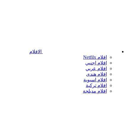
الافلام
افلام Netfilx
افلام اجنبي
افلام عربي
افلام هندى
افلام اسيوية
افلام تركية
افلام مدبلجة