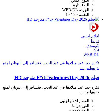
النوع
أكشن
النوع
اثارة
الجودة
WEB-DL
التقييم
6.0 / 10
افلام اجنبي
دراما
كوميدي
5.4
WEB-DL
تكره جينا عيد ميلادها في عيد الحب، فتسافر إلى اليونان لمنع
حبيبها من ...
فيلم F*ck Valentines Day 2026 مترجم HD
تكره جينا عيد ميلادها في عيد الحب، فتسافر إلى اليونان لمنع
حبيبها من ...
القسم
افلام اجنبي
النوع
دراما
النوع
كوميدي