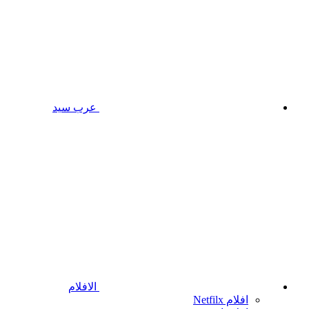
عرب سيد
الافلام
افلام Netfilx