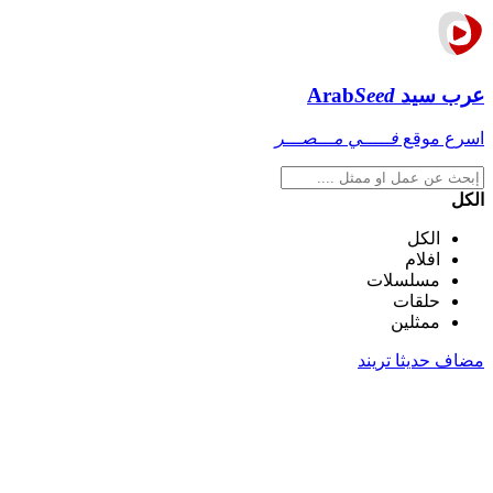
عرب سيد
Seed
Arab
اسرع موقع
فـــــي مـــصـــر
الكل
الكل
افلام
مسلسلات
حلقات
ممثلين
مضاف حديثا
تريند