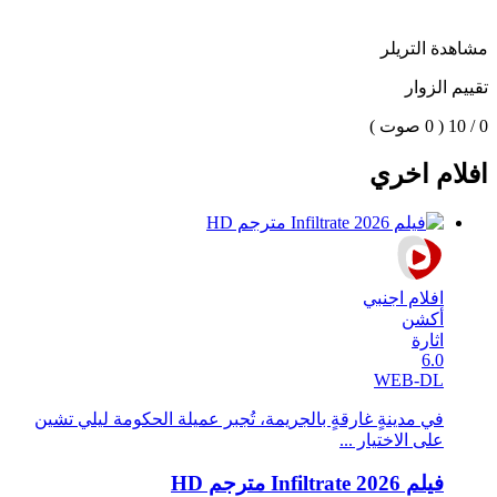
مشاهدة التريلر
تقييم الزوار
0 / 10
( 0 صوت )
افلام اخري
افلام اجنبي
أكشن
اثارة
6.0
WEB-DL
في مدينةٍ غارقةٍ بالجريمة، تُجبر عميلة الحكومة ليلي تشين
على الاختيار ...
فيلم Infiltrate 2026 مترجم HD